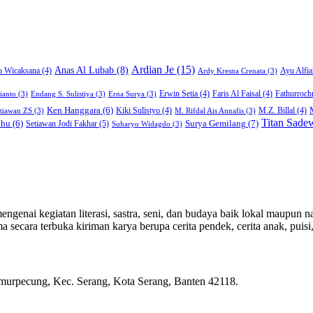
Ardian Je
(15)
Anas Al Lubab
(8)
Ayu Alfia
o Wicaksana
(4)
Ardy Kresna Crenata
(3)
Erwin Setia
(4)
Faris Al Faisal
(4)
Fathurroch
ianto
(3)
Endang S. Sulistiya
(3)
Erna Surya
(3)
Ken Hanggara
(6)
Kiki Sulistyo
(4)
M.Z. Billal
(4)
Stiawan ZS
(3)
M. Rifdal Ais Annafis
(3)
Titan Sade
Surya Gemilang
(7)
lhu
(6)
Setiawan Jodi Fakhar
(5)
Suharyo Widagdo
(3)
genai kegiatan literasi, sastra, seni, dan budaya baik lokal maupun na
ecara terbuka kiriman karya berupa cerita pendek, cerita anak, puisi, e
rpecung, Kec. Serang, Kota Serang, Banten 42118.