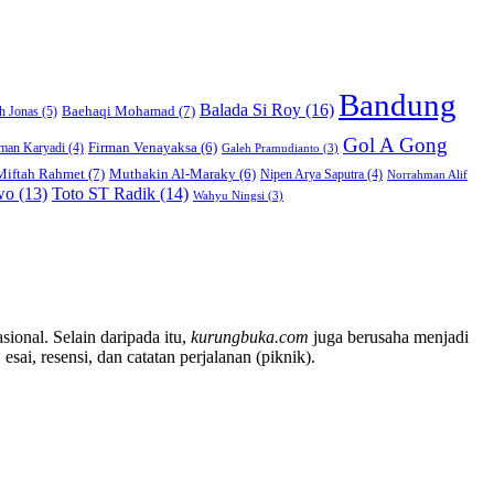
Bandung
Balada Si Roy
(16)
Baehaqi Mohamad
(7)
h Jonas
(5)
Gol A Gong
Firman Venayaksa
(6)
man Karyadi
(4)
Galeh Pramudianto
(3)
Miftah Rahmet
(7)
Muthakin Al-Maraky
(6)
Nipen Arya Saputra
(4)
Norrahman Alif
wo
(13)
Toto ST Radik
(14)
Wahyu Ningsi
(3)
sional. Selain daripada itu,
kurungbuka.com
juga berusaha menjadi
sai, resensi, dan catatan perjalanan (piknik).