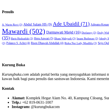
Penulis
Ade Ubaidil
(71)
Abdul Salam HS
(9)
Adipatra Kenar
A. Warits Rovi
(3)
Mawardi
(502)
Darmawati Majid
(16)
Diofanny
(3)
Dody Wid
(35)
Heru Anwari
(5)
Haris Hudzaifah
(3)
Ilham Wahyudi
(3)
Imam Budiman
(3)
Isbedy 
Sejo Qu
Polanco S. Achri
(4)
Risen Dhawuh Abdullah
(4)
(3)
Rizka Nur Laily Muallifa
(3)
Kurung Buka
Kurungbuka.com
adalah portal berita yang menyuguhkan informasi men
kawan baik bagi para penulis dan sastrawan Indonesia. Kami menerima s
Kontak
Alamat:
Komplek Hegar Alam No. 40, Kampung Ciloang, Sumu
Telp.:
+62 819-0631-1007
Instagram:
@kurungbukacom