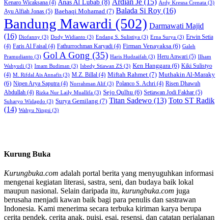
Ardian Je
(15)
Anas Al Lubab
(8)
Kenaro Wicaksana
(4)
Ardy Kresna Crenata
(3)
Balada Si Roy
(16)
Baehaqi Mohamad
(7)
Ayu Alfiah Jonas
(5)
Bandung Mawardi
(502)
Darmawati Majid
(16)
Erwin Setia
Diofanny
(3)
Dody Widianto
(3)
Endang S. Sulistiya
(3)
Erna Surya
(3)
Firman Venayaksa
(6)
(4)
Faris Al Faisal
(4)
Fathurrochman Karyadi
(4)
Galeh
Gol A Gong
(35)
Heru Anwari
(5)
Pramudianto
(3)
Haris Hudzaifah
(3)
Ilham
Ken Hanggara
(6)
Kiki Sulistyo
Wahyudi
(3)
Imam Budiman
(3)
Isbedy Stiawan ZS
(3)
Miftah Rahmet
(7)
Muthakin Al-Maraky
(4)
M.Z. Billal
(4)
M. Rifdal Ais Annafis
(3)
(6)
Nipen Arya Saputra
(4)
Polanco S. Achri
(4)
Risen Dhawuh
Norrahman Alif
(3)
Sejo Qulhu
(6)
Setiawan Jodi Fakhar
(5)
Abdullah
(4)
Rizka Nur Laily Muallifa
(3)
Titan Sadewo
(13)
Toto ST Radik
Surya Gemilang
(7)
Suharyo Widagdo
(3)
(14)
Wahyu Ningsi
(3)
Kurung Buka
Kurungbuka.com
adalah portal berita yang menyuguhkan informasi
mengenai kegiatan literasi, sastra, seni, dan budaya baik lokal
maupun nasional. Selain daripada itu,
kurungbuka.com
juga
berusaha menjadi kawan baik bagi para penulis dan sastrawan
Indonesia. Kami menerima secara terbuka kiriman karya berupa
cerita pendek, cerita anak, puisi, esai, resensi, dan catatan perjalanan