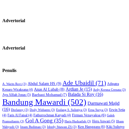
Advertorial
Advertorial
Penulis
Ade Ubaidil
(71)
Abdul Salam HS
(9)
Adipatra
A. Warits Rovi
(3)
Ardian Je
(15)
Anas Al Lubab
(8)
Kenaro Wicaksana
(4)
Ardy Kresna Crenata
(3)
Balada Si Roy
(16)
Baehaqi Mohamad
(7)
Ayu Alfiah Jonas
(5)
Bandung Mawardi
(502)
Darmawati Majid
(16)
Erwin Setia
Diofanny
(3)
Dody Widianto
(3)
Endang S. Sulistiya
(3)
Erna Surya
(3)
Firman Venayaksa
(6)
(4)
Faris Al Faisal
(4)
Fathurrochman Karyadi
(4)
Galeh
Gol A Gong
(35)
Heru Anwari
(5)
Pramudianto
(3)
Haris Hudzaifah
(3)
Ilham
Ken Hanggara
(6)
Kiki Sulistyo
Wahyudi
(3)
Imam Budiman
(3)
Isbedy Stiawan ZS
(3)