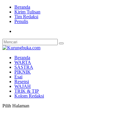
Beranda
Kirim Tulisan
Tim Redaksi
Penulis
Beranda
WARTA
SASTRA
PIKNIK
Esai
Resensi
WAJAH
TRIK & TIP
Kolom Redaksi
Pilih Halaman