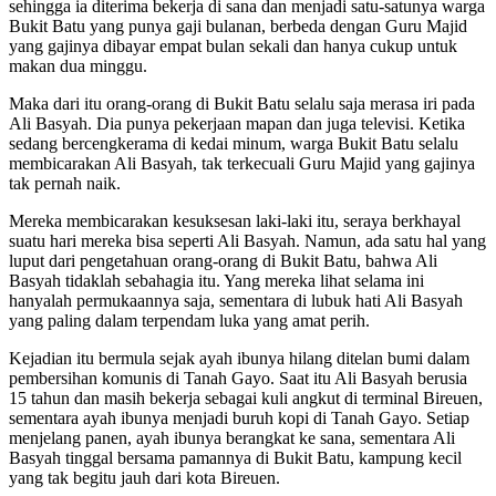
sehingga ia diterima bekerja di sana dan menjadi satu-satunya warga
Bukit Batu yang punya gaji bulanan, berbeda dengan Guru Majid
yang gajinya dibayar empat bulan sekali dan hanya cukup untuk
makan dua minggu.
Maka dari itu orang-orang di Bukit Batu selalu saja merasa iri pada
Ali Basyah. Dia punya pekerjaan mapan dan juga televisi. Ketika
sedang bercengkerama di kedai minum, warga Bukit Batu selalu
membicarakan Ali Basyah, tak terkecuali Guru Majid yang gajinya
tak pernah naik.
Mereka membicarakan kesuksesan laki-laki itu, seraya berkhayal
suatu hari mereka bisa seperti Ali Basyah. Namun, ada satu hal yang
luput dari pengetahuan orang-orang di Bukit Batu, bahwa Ali
Basyah tidaklah sebahagia itu. Yang mereka lihat selama ini
hanyalah permukaannya saja, sementara di lubuk hati Ali Basyah
yang paling dalam terpendam luka yang amat perih.
Kejadian itu bermula sejak ayah ibunya hilang ditelan bumi dalam
pembersihan komunis di Tanah Gayo. Saat itu Ali Basyah berusia
15 tahun dan masih bekerja sebagai kuli angkut di terminal Bireuen,
sementara ayah ibunya menjadi buruh kopi di Tanah Gayo. Setiap
menjelang panen, ayah ibunya berangkat ke sana, sementara Ali
Basyah tinggal bersama pamannya di Bukit Batu, kampung kecil
yang tak begitu jauh dari kota Bireuen.