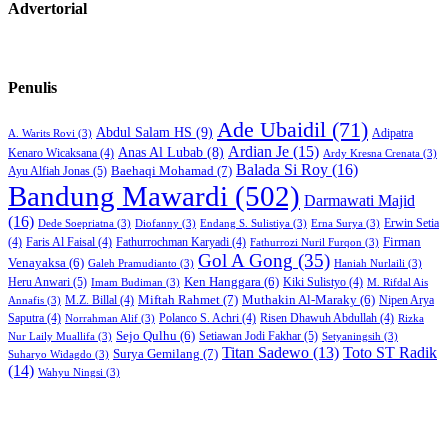
Advertorial
Penulis
Ade Ubaidil
(71)
Abdul Salam HS
(9)
Adipatra
A. Warits Rovi
(3)
Ardian Je
(15)
Anas Al Lubab
(8)
Kenaro Wicaksana
(4)
Ardy Kresna Crenata
(3)
Balada Si Roy
(16)
Baehaqi Mohamad
(7)
Ayu Alfiah Jonas
(5)
Bandung Mawardi
(502)
Darmawati Majid
(16)
Erwin Setia
Dede Soepriatna
(3)
Diofanny
(3)
Endang S. Sulistiya
(3)
Erna Surya
(3)
Firman
(4)
Faris Al Faisal
(4)
Fathurrochman Karyadi
(4)
Fathurrozi Nuril Furqon
(3)
Gol A Gong
(35)
Venayaksa
(6)
Galeh Pramudianto
(3)
Haniah Nurlaili
(3)
Heru Anwari
(5)
Ken Hanggara
(6)
Kiki Sulistyo
(4)
Imam Budiman
(3)
M. Rifdal Ais
Miftah Rahmet
(7)
Muthakin Al-Maraky
(6)
M.Z. Billal
(4)
Nipen Arya
Annafis
(3)
Saputra
(4)
Polanco S. Achri
(4)
Risen Dhawuh Abdullah
(4)
Norrahman Alif
(3)
Rizka
Sejo Qulhu
(6)
Setiawan Jodi Fakhar
(5)
Nur Laily Muallifa
(3)
Setyaningsih
(3)
Titan Sadewo
(13)
Toto ST Radik
Surya Gemilang
(7)
Suharyo Widagdo
(3)
(14)
Wahyu Ningsi
(3)