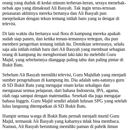
orang yang duduk di kedai minum terheran-heran, seraya menebak-
nebak apa yang dimaksud Ali Basyah. Tak ingin terus-terusan
penasaran akhirnya mereka bertanya dan Ali Basyah pun
menjelaskan dengan tekun tentang istilah baru yang ia dengar di
televisi.
Di lain waktu dia bertanya soal flora di kampung mereka apakah
sudah siap panen, dan ketika teman-temannya tertegun, dia pun
memberi pengertian tentang istilah itu. Demikian seterusnya, selalu
saja ada istilah-istilah baru dari Ali Basyah yang membuat sebagian
orang di kampung itu menghormati laki-laki itu melebihi Guru
Majid, yang sebelumnya dianggap paling tahu dan paling pintar di
Bukit Batu.
Sebelum Ali Basyah memiliki televisi, Guru Majidlah yang menjadi
sumber pengetahuan di kampung itu. Dia adalah satu-satunya guru
di SD Bukit Batu yang mengajar enam kelas sekaligus dan
menguasai semua pelajaran, dari bahasa Indonesia, IPA, agama,
olah raga sampai dengan matematika. Sesekali dia juga mengajar
bahasa Inggris. Guru Majid sendiri adalah lulusan SPG yang setelah
lulus langsung ditempatkan di SD Bukit Batu.
Hampir semua warga di Bukit Batu pernah menjadi murid Guru
Majid, termasuk Ali Basyah yang kabarnya tidak bisa membaca.
Namun, Ali Basyah beruntung memiliki paman di pabrik limun