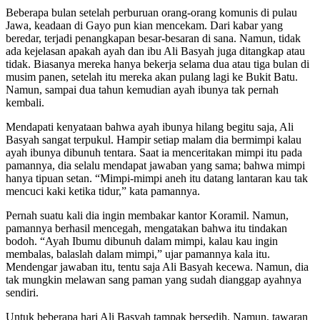
Beberapa bulan setelah perburuan orang-orang komunis di pulau
Jawa, keadaan di Gayo pun kian mencekam. Dari kabar yang
beredar, terjadi penangkapan besar-besaran di sana. Namun, tidak
ada kejelasan apakah ayah dan ibu Ali Basyah juga ditangkap atau
tidak. Biasanya mereka hanya bekerja selama dua atau tiga bulan di
musim panen, setelah itu mereka akan pulang lagi ke Bukit Batu.
Namun, sampai dua tahun kemudian ayah ibunya tak pernah
kembali.
Mendapati kenyataan bahwa ayah ibunya hilang begitu saja, Ali
Basyah sangat terpukul. Hampir setiap malam dia bermimpi kalau
ayah ibunya dibunuh tentara. Saat ia menceritakan mimpi itu pada
pamannya, dia selalu mendapat jawaban yang sama; bahwa mimpi
hanya tipuan setan. “Mimpi-mimpi aneh itu datang lantaran kau tak
mencuci kaki ketika tidur,” kata pamannya.
Pernah suatu kali dia ingin membakar kantor Koramil. Namun,
pamannya berhasil mencegah, mengatakan bahwa itu tindakan
bodoh. “Ayah Ibumu dibunuh dalam mimpi, kalau kau ingin
membalas, balaslah dalam mimpi,” ujar pamannya kala itu.
Mendengar jawaban itu, tentu saja Ali Basyah kecewa. Namun, dia
tak mungkin melawan sang paman yang sudah dianggap ayahnya
sendiri.
Untuk beberapa hari Ali Basyah tampak bersedih. Namun, tawaran