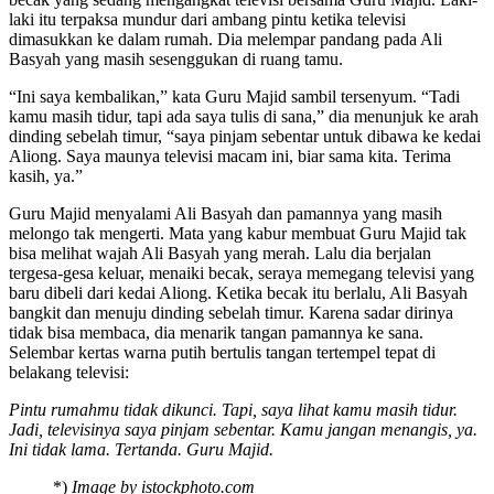
laki itu terpaksa mundur dari ambang pintu ketika televisi
dimasukkan ke dalam rumah. Dia melempar pandang pada Ali
Basyah yang masih sesenggukan di ruang tamu.
“Ini saya kembalikan,” kata Guru Majid sambil tersenyum. “Tadi
kamu masih tidur, tapi ada saya tulis di sana,” dia menunjuk ke arah
dinding sebelah timur, “saya pinjam sebentar untuk dibawa ke kedai
Aliong. Saya maunya televisi macam ini, biar sama kita. Terima
kasih, ya.”
Guru Majid menyalami Ali Basyah dan pamannya yang masih
melongo tak mengerti. Mata yang kabur membuat Guru Majid tak
bisa melihat wajah Ali Basyah yang merah. Lalu dia berjalan
tergesa-gesa keluar, menaiki becak, seraya memegang televisi yang
baru dibeli dari kedai Aliong. Ketika becak itu berlalu, Ali Basyah
bangkit dan menuju dinding sebelah timur. Karena sadar dirinya
tidak bisa membaca, dia menarik tangan pamannya ke sana.
Selembar kertas warna putih bertulis tangan tertempel tepat di
belakang televisi:
Pintu rumahmu tidak dikunci. Tapi, saya lihat kamu masih tidur.
Jadi, televisinya saya pinjam sebentar. Kamu jangan menangis, ya.
Ini tidak lama. Tertanda. Guru Majid.
*)
Image by istockphoto.com