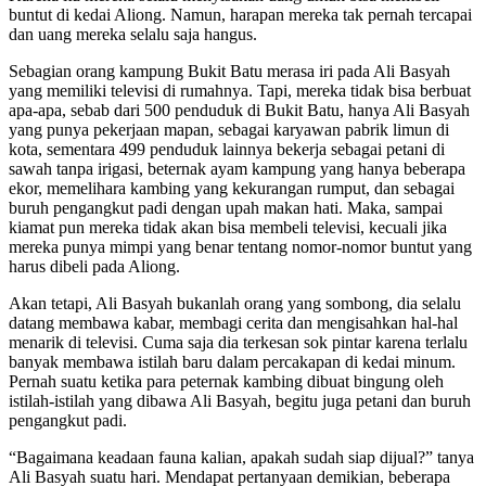
buntut di kedai Aliong. Namun, harapan mereka tak pernah tercapai
dan uang mereka selalu saja hangus.
Sebagian orang kampung Bukit Batu merasa iri pada Ali Basyah
yang memiliki televisi di rumahnya. Tapi, mereka tidak bisa berbuat
apa-apa, sebab dari 500 penduduk di Bukit Batu, hanya Ali Basyah
yang punya pekerjaan mapan, sebagai karyawan pabrik limun di
kota, sementara 499 penduduk lainnya bekerja sebagai petani di
sawah tanpa irigasi, beternak ayam kampung yang hanya beberapa
ekor, memelihara kambing yang kekurangan rumput, dan sebagai
buruh pengangkut padi dengan upah makan hati. Maka, sampai
kiamat pun mereka tidak akan bisa membeli televisi, kecuali jika
mereka punya mimpi yang benar tentang nomor-nomor buntut yang
harus dibeli pada Aliong.
Akan tetapi, Ali Basyah bukanlah orang yang sombong, dia selalu
datang membawa kabar, membagi cerita dan mengisahkan hal-hal
menarik di televisi. Cuma saja dia terkesan sok pintar karena terlalu
banyak membawa istilah baru dalam percakapan di kedai minum.
Pernah suatu ketika para peternak kambing dibuat bingung oleh
istilah-istilah yang dibawa Ali Basyah, begitu juga petani dan buruh
pengangkut padi.
“Bagaimana keadaan fauna kalian, apakah sudah siap dijual?” tanya
Ali Basyah suatu hari. Mendapat pertanyaan demikian, beberapa