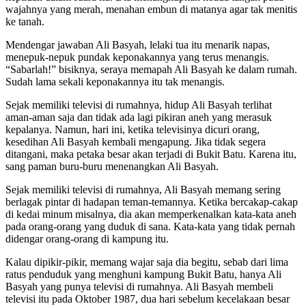
wajahnya yang merah, menahan embun di matanya agar tak menitis
ke tanah.
Mendengar jawaban Ali Basyah, lelaki tua itu menarik napas,
menepuk-nepuk pundak keponakannya yang terus menangis.
“Sabarlah!” bisiknya, seraya memapah Ali Basyah ke dalam rumah.
Sudah lama sekali keponakannya itu tak menangis.
Sejak memiliki televisi di rumahnya, hidup Ali Basyah terlihat
aman-aman saja dan tidak ada lagi pikiran aneh yang merasuk
kepalanya. Namun, hari ini, ketika televisinya dicuri orang,
kesedihan Ali Basyah kembali mengapung. Jika tidak segera
ditangani, maka petaka besar akan terjadi di Bukit Batu. Karena itu,
sang paman buru-buru menenangkan Ali Basyah.
Sejak memiliki televisi di rumahnya, Ali Basyah memang sering
berlagak pintar di hadapan teman-temannya. Ketika bercakap-cakap
di kedai minum misalnya, dia akan memperkenalkan kata-kata aneh
pada orang-orang yang duduk di sana. Kata-kata yang tidak pernah
didengar orang-orang di kampung itu.
Kalau dipikir-pikir, memang wajar saja dia begitu, sebab dari lima
ratus penduduk yang menghuni kampung Bukit Batu, hanya Ali
Basyah yang punya televisi di rumahnya. Ali Basyah membeli
televisi itu pada Oktober 1987, dua hari sebelum kecelakaan besar