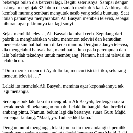
beberapa bulan dia bercerai lagi. Begitu seterusnya. Sampai dengan
usianya menginjak 32 tahun dia sudah menikah 5 kali. Akhirnya dia
kembali murung sembari mengutuk nasib yang selalu buntung. Saat
itulah pamannya menyarankan Ali Basyah membeli televisi, sebagai
hiburan agar pikirannya tak lagi sunyi.
Sejak memiliki televisi, Ali Basyah kembali ceria. Sepulang dari
pabrik ia menghabiskan waktu menonton televisi dan kemudian
menceritakan hal-hal baru di kedai minum. Dengan adanya televisi,
dia mengetahui banyak hal, membuat ia lupa pada perempuan dan
lalu bulatlah tekadnya untuk membujang. Namun, hari ini televisi itu
telah dicuri.
“Dulu mereka mencuri Ayah Ibuku, mencuri istri-istriku; sekarang
mencuri televisi ….”
Lelaki itu memeluk Ali Basyah, meminta agar keponakannya tak
lagi menangis.
Sedang sibuk laki-laki itu menghibur Ali Basyah, terdengar suara
becak mesin di pekarangan rumah. Lelaki itu bangkit dan berdiri di
ambang pintu. Namun, belum lagi dia bertanya, suara Guru Majid
terdengar lantang, “Maaf, ya. Tadi sedikit lama.”
Dengan mulut menganga, lelaki jompo itu memandangi si pemilik
becak yang sedang mengangkat televisi bersama Guru Majid. Laki-