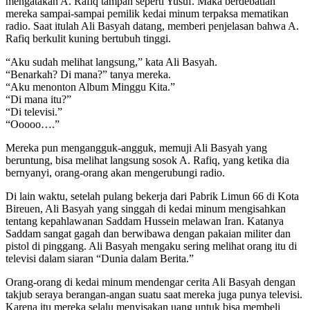
mengatakan A. Rafiq tampan seperti Yusuf. Maka berdebatlah
mereka sampai-sampai pemilik kedai minum terpaksa mematikan
radio. Saat itulah Ali Basyah datang, memberi penjelasan bahwa A.
Rafiq berkulit kuning bertubuh tinggi.
“Aku sudah melihat langsung,” kata Ali Basyah.
“Benarkah? Di mana?” tanya mereka.
“Aku menonton Album Minggu Kita.”
“Di mana itu?”
“Di televisi.”
“Ooooo….”
Mereka pun mengangguk-angguk, memuji Ali Basyah yang
beruntung, bisa melihat langsung sosok A. Rafiq, yang ketika dia
bernyanyi, orang-orang akan mengerubungi radio.
Di lain waktu, setelah pulang bekerja dari Pabrik Limun 66 di Kota
Bireuen, Ali Basyah yang singgah di kedai minum mengisahkan
tentang kepahlawanan Saddam Hussein melawan Iran. Katanya
Saddam sangat gagah dan berwibawa dengan pakaian militer dan
pistol di pinggang. Ali Basyah mengaku sering melihat orang itu di
televisi dalam siaran “Dunia dalam Berita.”
Orang-orang di kedai minum mendengar cerita Ali Basyah dengan
takjub seraya berangan-angan suatu saat mereka juga punya televisi.
Karena itu mereka selalu menyisakan uang untuk bisa membeli