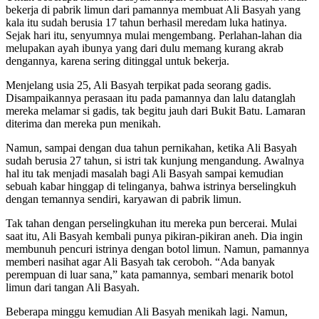
bekerja di pabrik limun dari pamannya membuat Ali Basyah yang
kala itu sudah berusia 17 tahun berhasil meredam luka hatinya.
Sejak hari itu, senyumnya mulai mengembang. Perlahan-lahan dia
melupakan ayah ibunya yang dari dulu memang kurang akrab
dengannya, karena sering ditinggal untuk bekerja.
Menjelang usia 25, Ali Basyah terpikat pada seorang gadis.
Disampaikannya perasaan itu pada pamannya dan lalu datanglah
mereka melamar si gadis, tak begitu jauh dari Bukit Batu. Lamaran
diterima dan mereka pun menikah.
Namun, sampai dengan dua tahun pernikahan, ketika Ali Basyah
sudah berusia 27 tahun, si istri tak kunjung mengandung. Awalnya
hal itu tak menjadi masalah bagi Ali Basyah sampai kemudian
sebuah kabar hinggap di telinganya, bahwa istrinya berselingkuh
dengan temannya sendiri, karyawan di pabrik limun.
Tak tahan dengan perselingkuhan itu mereka pun bercerai. Mulai
saat itu, Ali Basyah kembali punya pikiran-pikiran aneh. Dia ingin
membunuh pencuri istrinya dengan botol limun. Namun, pamannya
memberi nasihat agar Ali Basyah tak ceroboh. “Ada banyak
perempuan di luar sana,” kata pamannya, sembari menarik botol
limun dari tangan Ali Basyah.
Beberapa minggu kemudian Ali Basyah menikah lagi. Namun,