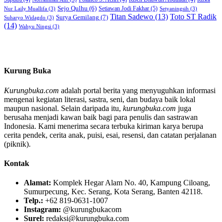
Sejo Qulhu
(6)
Setiawan Jodi Fakhar
(5)
Nur Laily Muallifa
(3)
Setyaningsih
(3)
Titan Sadewo
(13)
Toto ST Radik
Surya Gemilang
(7)
Suharyo Widagdo
(3)
(14)
Wahyu Ningsi
(3)
Kurung Buka
Kurungbuka.com
adalah portal berita yang menyuguhkan informasi
mengenai kegiatan literasi, sastra, seni, dan budaya baik lokal
maupun nasional. Selain daripada itu,
kurungbuka.com
juga
berusaha menjadi kawan baik bagi para penulis dan sastrawan
Indonesia. Kami menerima secara terbuka kiriman karya berupa
cerita pendek, cerita anak, puisi, esai, resensi, dan catatan perjalanan
(piknik).
Kontak
Alamat:
Komplek Hegar Alam No. 40, Kampung Ciloang,
Sumurpecung, Kec. Serang, Kota Serang, Banten 42118.
Telp.:
+62 819-0631-1007
Instagram:
@kurungbukacom
Surel:
redaksi@kurungbuka.com