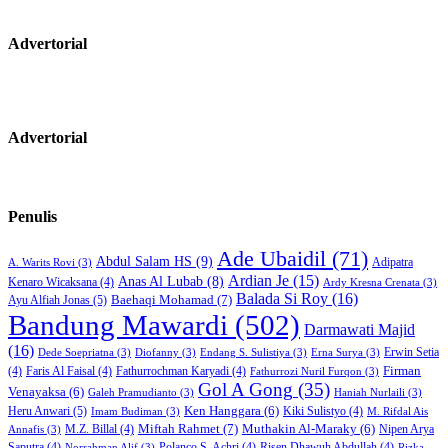
Advertorial
Advertorial
Penulis
Ade Ubaidil
(71)
Abdul Salam HS
(9)
Adipatra
A. Warits Rovi
(3)
Ardian Je
(15)
Anas Al Lubab
(8)
Kenaro Wicaksana
(4)
Ardy Kresna Crenata
(3)
Balada Si Roy
(16)
Baehaqi Mohamad
(7)
Ayu Alfiah Jonas
(5)
Bandung Mawardi
(502)
Darmawati Majid
(16)
Erwin Setia
Dede Soepriatna
(3)
Diofanny
(3)
Endang S. Sulistiya
(3)
Erna Surya
(3)
Firman
(4)
Faris Al Faisal
(4)
Fathurrochman Karyadi
(4)
Fathurrozi Nuril Furqon
(3)
Gol A Gong
(35)
Venayaksa
(6)
Galeh Pramudianto
(3)
Haniah Nurlaili
(3)
Heru Anwari
(5)
Ken Hanggara
(6)
Kiki Sulistyo
(4)
Imam Budiman
(3)
M. Rifdal Ais
Miftah Rahmet
(7)
Muthakin Al-Maraky
(6)
M.Z. Billal
(4)
Nipen Arya
Annafis
(3)
Saputra
(4)
Polanco S. Achri
(4)
Risen Dhawuh Abdullah
(4)
Norrahman Alif
(3)
Rizka