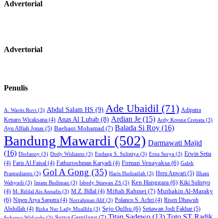
Advertorial
Advertorial
Penulis
Ade Ubaidil
(71)
Abdul Salam HS
(9)
Adipatra
A. Warits Rovi
(3)
Ardian Je
(15)
Anas Al Lubab
(8)
Kenaro Wicaksana
(4)
Ardy Kresna Crenata
(3)
Balada Si Roy
(16)
Baehaqi Mohamad
(7)
Ayu Alfiah Jonas
(5)
Bandung Mawardi
(502)
Darmawati Majid
(16)
Erwin Setia
Diofanny
(3)
Dody Widianto
(3)
Endang S. Sulistiya
(3)
Erna Surya
(3)
Firman Venayaksa
(6)
(4)
Faris Al Faisal
(4)
Fathurrochman Karyadi
(4)
Galeh
Gol A Gong
(35)
Heru Anwari
(5)
Pramudianto
(3)
Haris Hudzaifah
(3)
Ilham
Ken Hanggara
(6)
Kiki Sulistyo
Wahyudi
(3)
Imam Budiman
(3)
Isbedy Stiawan ZS
(3)
Miftah Rahmet
(7)
Muthakin Al-Maraky
(4)
M.Z. Billal
(4)
M. Rifdal Ais Annafis
(3)
(6)
Nipen Arya Saputra
(4)
Polanco S. Achri
(4)
Risen Dhawuh
Norrahman Alif
(3)
Sejo Qulhu
(6)
Setiawan Jodi Fakhar
(5)
Abdullah
(4)
Rizka Nur Laily Muallifa
(3)
Titan Sadewo
(13)
Toto ST Radik
Surya Gemilang
(7)
Suharyo Widagdo
(3)