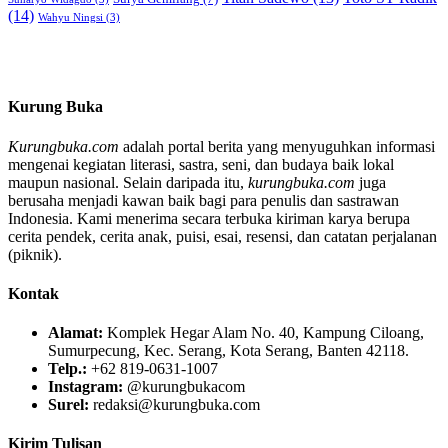
(14)
Wahyu Ningsi
(3)
Kurung Buka
Kurungbuka.com
adalah portal berita yang menyuguhkan informasi
mengenai kegiatan literasi, sastra, seni, dan budaya baik lokal
maupun nasional. Selain daripada itu,
kurungbuka.com
juga
berusaha menjadi kawan baik bagi para penulis dan sastrawan
Indonesia. Kami menerima secara terbuka kiriman karya berupa
cerita pendek, cerita anak, puisi, esai, resensi, dan catatan perjalanan
(piknik).
Kontak
Alamat:
Komplek Hegar Alam No. 40, Kampung Ciloang,
Sumurpecung, Kec. Serang, Kota Serang, Banten 42118.
Telp.:
+62 819-0631-1007
Instagram:
@kurungbukacom
Surel:
redaksi@kurungbuka.com
Kirim Tulisan