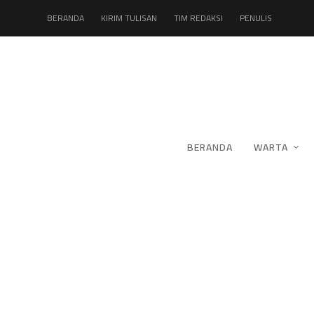
BERANDA
KIRIM TULISAN
TIM REDAKSI
PENULIS
BERANDA
WARTA