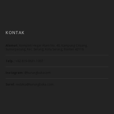
KONTAK
Alamat:
Komplek Hegar Alam No. 40, Kampung Ciloang,
Sumurpecung, Kec. Serang, Kota Serang, Banten 42118.
Telp.:
+62 819-0631-1007
Instagram:
@kurungbukacom
Surel:
redaksi@kurungbuka.com