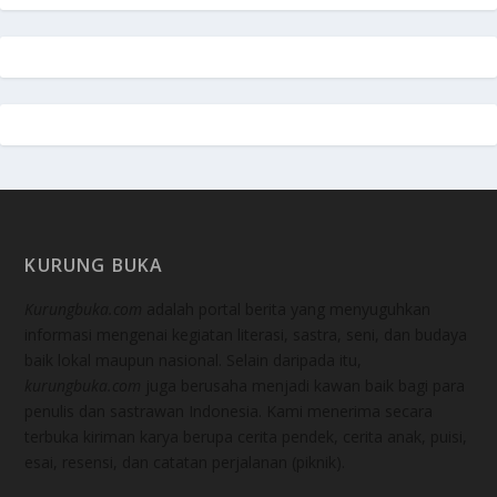
KURUNG BUKA
Kurungbuka.com
adalah portal berita yang menyuguhkan
informasi mengenai kegiatan literasi, sastra, seni, dan budaya
baik lokal maupun nasional. Selain daripada itu,
kurungbuka.com
juga berusaha menjadi kawan baik bagi para
penulis dan sastrawan Indonesia. Kami menerima secara
terbuka kiriman karya berupa cerita pendek, cerita anak, puisi,
esai, resensi, dan catatan perjalanan (piknik).