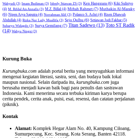
Ken Hanggara
(6)
Kiki Sulistyo
Wahyudi
(3)
Imam Budiman
(3)
Isbedy Stiawan ZS
(3)
Miftah Rahmet
(7)
Muthakin Al-Maraky
(4)
M.Z. Billal
(4)
M. Rifdal Ais Annafis
(3)
(6)
Nipen Arya Saputra
(4)
Polanco S. Achri
(4)
Risen Dhawuh
Norrahman Alif
(3)
Sejo Qulhu
(6)
Setiawan Jodi Fakhar
(5)
Abdullah
(4)
Rizka Nur Laily Muallifa
(3)
Titan Sadewo
(13)
Toto ST Radik
Surya Gemilang
(7)
Suharyo Widagdo
(3)
(14)
Wahyu Ningsi
(3)
Kurung Buka
Kurungbuka.com
adalah portal berita yang menyuguhkan informasi
mengenai kegiatan literasi, sastra, seni, dan budaya baik lokal
maupun nasional. Selain daripada itu,
kurungbuka.com
juga
berusaha menjadi kawan baik bagi para penulis dan sastrawan
Indonesia. Kami menerima secara terbuka kiriman karya berupa
cerita pendek, cerita anak, puisi, esai, resensi, dan catatan perjalanan
(piknik).
Kontak
Alamat:
Komplek Hegar Alam No. 40, Kampung Ciloang,
Sumurpecung, Kec. Serang, Kota Serang, Banten 42118.