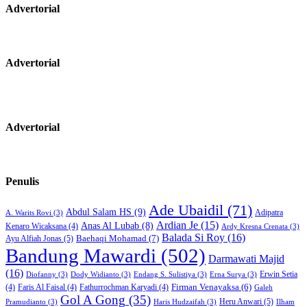
Advertorial
Advertorial
Advertorial
Penulis
Ade Ubaidil
(71)
Abdul Salam HS
(9)
Adipatra
A. Warits Rovi
(3)
Ardian Je
(15)
Anas Al Lubab
(8)
Kenaro Wicaksana
(4)
Ardy Kresna Crenata
(3)
Balada Si Roy
(16)
Baehaqi Mohamad
(7)
Ayu Alfiah Jonas
(5)
Bandung Mawardi
(502)
Darmawati Majid
(16)
Erwin Setia
Diofanny
(3)
Dody Widianto
(3)
Endang S. Sulistiya
(3)
Erna Surya
(3)
Firman Venayaksa
(6)
(4)
Faris Al Faisal
(4)
Fathurrochman Karyadi
(4)
Galeh
Gol A Gong
(35)
Heru Anwari
(5)
Pramudianto
(3)
Haris Hudzaifah
(3)
Ilham