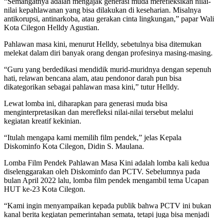
“Semangatnya adalah mengajak generasi muda merefleksikan nilai-
nilai kepahlawanan yang bisa dilakukan di keseharian. Misalnya
antikorupsi, antinarkoba, atau gerakan cinta lingkungan,” papar Wali
Kota Cilegon Helldy Agustian.
Pahlawan masa kini, menurut Helldy, sebetulnya bisa ditemukan
melekat dalam diri banyak orang dengan profesinya masing-masing.
“Guru yang berdedikasi mendidik murid-muridnya dengan sepenuh
hati, relawan bencana alam, atau pendonor darah pun bisa
dikategorikan sebagai pahlawan masa kini,” tutur Helldy.
Lewat lomba ini, diharapkan para generasi muda bisa
menginterpretasikan dan merefleksi nilai-nilai tersebut melalui
kegiatan kreatif kekinian.
“Itulah mengapa kami memilih film pendek,” jelas Kepala
Diskominfo Kota Cilegon, Didin S. Maulana.
Lomba Film Pendek Pahlawan Masa Kini adalah lomba kali kedua
diselenggarakan oleh Diskominfo dan PCTV. Sebelumnya pada
bulan April 2022 lalu, lomba film pendek mengambil tema Ucapan
HUT ke-23 Kota Cilegon.
“Kami ingin menyampaikan kepada publik bahwa PCTV ini bukan
kanal berita kegiatan pemerintahan semata, tetapi juga bisa menjadi