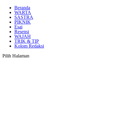
Beranda
WARTA
SASTRA
PIKNIK
Esai
Resensi
WAJAH
TRIK & TIP
Kolom Redaksi
Pilih Halaman