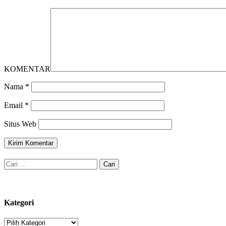
KOMENTAR
Nama
*
Email
*
Situs Web
Cari
untuk:
Kategori
Kategori