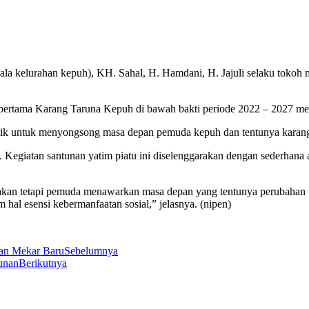
pala kelurahan kepuh), KH. Sahal, H. Hamdani, H. Jajuli selaku tokoh
 pertama Karang Taruna Kepuh di bawah bakti periode 2022 – 2027 me
baik untuk menyongsong masa depan pemuda kepuh dan tentunya karang
Kegiatan santunan yatim piatu ini diselenggarakan dengan sederhana 
 akan tetapi pemuda menawarkan masa depan yang tentunya perubahan 
al esensi kebermanfaatan sosial,” jelasnya. (nipen)
an Mekar Baru
Sebelumnya
unan
Berikutnya