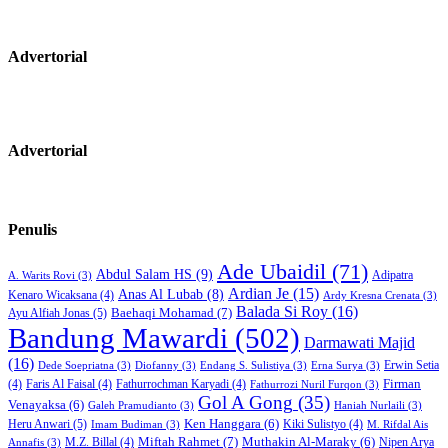
Advertorial
Advertorial
Penulis
Ade Ubaidil
(71)
Abdul Salam HS
(9)
Adipatra
A. Warits Rovi
(3)
Ardian Je
(15)
Anas Al Lubab
(8)
Kenaro Wicaksana
(4)
Ardy Kresna Crenata
(3)
Balada Si Roy
(16)
Baehaqi Mohamad
(7)
Ayu Alfiah Jonas
(5)
Bandung Mawardi
(502)
Darmawati Majid
(16)
Erwin Setia
Dede Soepriatna
(3)
Diofanny
(3)
Endang S. Sulistiya
(3)
Erna Surya
(3)
Firman
(4)
Faris Al Faisal
(4)
Fathurrochman Karyadi
(4)
Fathurrozi Nuril Furqon
(3)
Gol A Gong
(35)
Venayaksa
(6)
Galeh Pramudianto
(3)
Haniah Nurlaili
(3)
Heru Anwari
(5)
Ken Hanggara
(6)
Kiki Sulistyo
(4)
Imam Budiman
(3)
M. Rifdal Ais
Miftah Rahmet
(7)
Muthakin Al-Maraky
(6)
M.Z. Billal
(4)
Nipen Arya
Annafis
(3)