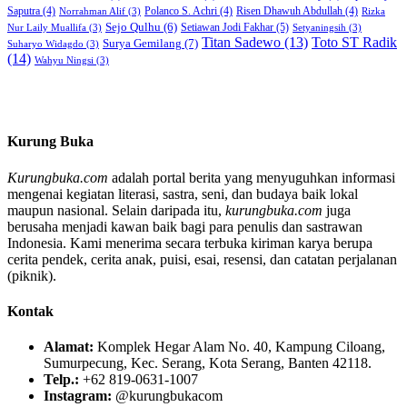
Saputra
(4)
Polanco S. Achri
(4)
Risen Dhawuh Abdullah
(4)
Norrahman Alif
(3)
Rizka
Sejo Qulhu
(6)
Setiawan Jodi Fakhar
(5)
Nur Laily Muallifa
(3)
Setyaningsih
(3)
Titan Sadewo
(13)
Toto ST Radik
Surya Gemilang
(7)
Suharyo Widagdo
(3)
(14)
Wahyu Ningsi
(3)
Kurung Buka
Kurungbuka.com
adalah portal berita yang menyuguhkan informasi
mengenai kegiatan literasi, sastra, seni, dan budaya baik lokal
maupun nasional. Selain daripada itu,
kurungbuka.com
juga
berusaha menjadi kawan baik bagi para penulis dan sastrawan
Indonesia. Kami menerima secara terbuka kiriman karya berupa
cerita pendek, cerita anak, puisi, esai, resensi, dan catatan perjalanan
(piknik).
Kontak
Alamat:
Komplek Hegar Alam No. 40, Kampung Ciloang,
Sumurpecung, Kec. Serang, Kota Serang, Banten 42118.
Telp.:
+62 819-0631-1007
Instagram:
@kurungbukacom