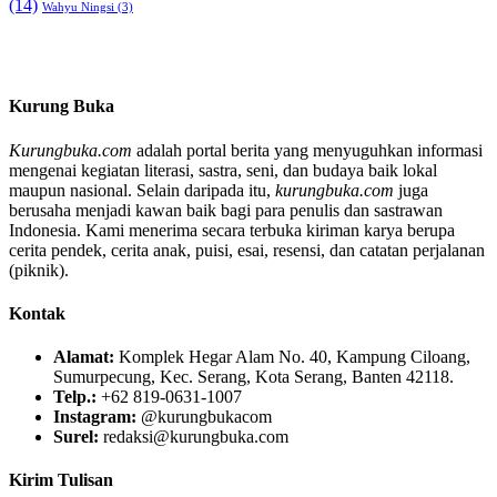
(14)
Wahyu Ningsi
(3)
Kurung Buka
Kurungbuka.com
adalah portal berita yang menyuguhkan informasi
mengenai kegiatan literasi, sastra, seni, dan budaya baik lokal
maupun nasional. Selain daripada itu,
kurungbuka.com
juga
berusaha menjadi kawan baik bagi para penulis dan sastrawan
Indonesia. Kami menerima secara terbuka kiriman karya berupa
cerita pendek, cerita anak, puisi, esai, resensi, dan catatan perjalanan
(piknik).
Kontak
Alamat:
Komplek Hegar Alam No. 40, Kampung Ciloang,
Sumurpecung, Kec. Serang, Kota Serang, Banten 42118.
Telp.:
+62 819-0631-1007
Instagram:
@kurungbukacom
Surel:
redaksi@kurungbuka.com
Kirim Tulisan