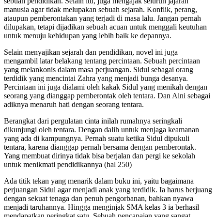
sebuah pendidikan. Selain itu, juga mengajak seluruh jajaran
manusia agar tidak melupakan sebuah sejarah. Konflik, perang,
ataupun pemberontakan yang terjadi di masa lalu. Jangan pernah
dilupakan, tetapi dijadikan sebuah acuan untuk menggali keutuhan
untuk menuju kehidupan yang lebih baik ke depannya.
Selain menyajikan sejarah dan pendidikan, novel ini juga
mengambil latar belakang tentang percintaan. Sebuah percintaan
yang melankonis dalam masa perjuangan. Sidul sebagai orang
terdidik yang mencintai Zahra yang menjadi bunga desanya.
Percintaan ini juga dialami oleh kakak Sidul yang menikah dengan
seorang yang dianggap pemberontak oleh tentara. Dan Aini sebagai
adiknya menaruh hati dengan seorang tentara.
Berangkat dari pergulatan cinta inilah rumahnya seringkali
dikunjungi oleh tentara. Dengan dalih untuk menjaga keamanan
yang ada di kampungnya. Pernah suatu ketika Sidul dipukuli
tentara, karena dianggap pernah bersama dengan pemberontak.
Yang membuat dirinya tidak bisa berjalan dan pergi ke sekolah
untuk menikmati pendidikannya (hal 250)
Ada titik tekan yang menarik dalam buku ini, yaitu bagaimana
perjuangan Sidul agar menjadi anak yang terdidik. Ia harus berjuang
dengan sekuat tenaga dan penuh pengorbanan, bahkan nyawa
menjadi taruhannya. Hingga menginjak SMA kelas 3 ia berhasil
mendapatkan peringkat satu. Sebuah pencapaian yang sangat