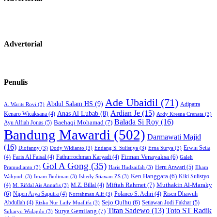
Advertorial
Penulis
Ade Ubaidil
(71)
Abdul Salam HS
(9)
Adipatra
A. Warits Rovi
(3)
Ardian Je
(15)
Anas Al Lubab
(8)
Kenaro Wicaksana
(4)
Ardy Kresna Crenata
(3)
Balada Si Roy
(16)
Baehaqi Mohamad
(7)
Ayu Alfiah Jonas
(5)
Bandung Mawardi
(502)
Darmawati Majid
(16)
Erwin Setia
Diofanny
(3)
Dody Widianto
(3)
Endang S. Sulistiya
(3)
Erna Surya
(3)
Firman Venayaksa
(6)
(4)
Faris Al Faisal
(4)
Fathurrochman Karyadi
(4)
Galeh
Gol A Gong
(35)
Heru Anwari
(5)
Pramudianto
(3)
Haris Hudzaifah
(3)
Ilham
Ken Hanggara
(6)
Kiki Sulistyo
Wahyudi
(3)
Imam Budiman
(3)
Isbedy Stiawan ZS
(3)
Miftah Rahmet
(7)
Muthakin Al-Maraky
(4)
M.Z. Billal
(4)
M. Rifdal Ais Annafis
(3)
(6)
Nipen Arya Saputra
(4)
Polanco S. Achri
(4)
Risen Dhawuh
Norrahman Alif
(3)
Sejo Qulhu
(6)
Setiawan Jodi Fakhar
(5)
Abdullah
(4)
Rizka Nur Laily Muallifa
(3)
Titan Sadewo
(13)
Toto ST Radik
Surya Gemilang
(7)
Suharyo Widagdo
(3)