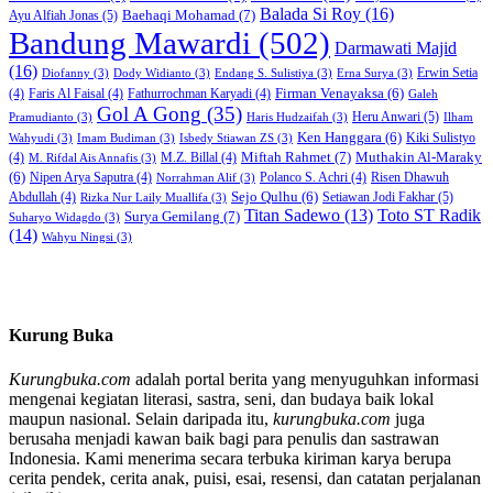
Balada Si Roy
(16)
Baehaqi Mohamad
(7)
Ayu Alfiah Jonas
(5)
Bandung Mawardi
(502)
Darmawati Majid
(16)
Erwin Setia
Diofanny
(3)
Dody Widianto
(3)
Endang S. Sulistiya
(3)
Erna Surya
(3)
Firman Venayaksa
(6)
(4)
Faris Al Faisal
(4)
Fathurrochman Karyadi
(4)
Galeh
Gol A Gong
(35)
Heru Anwari
(5)
Pramudianto
(3)
Haris Hudzaifah
(3)
Ilham
Ken Hanggara
(6)
Kiki Sulistyo
Wahyudi
(3)
Imam Budiman
(3)
Isbedy Stiawan ZS
(3)
Miftah Rahmet
(7)
Muthakin Al-Maraky
(4)
M.Z. Billal
(4)
M. Rifdal Ais Annafis
(3)
(6)
Nipen Arya Saputra
(4)
Polanco S. Achri
(4)
Risen Dhawuh
Norrahman Alif
(3)
Sejo Qulhu
(6)
Setiawan Jodi Fakhar
(5)
Abdullah
(4)
Rizka Nur Laily Muallifa
(3)
Titan Sadewo
(13)
Toto ST Radik
Surya Gemilang
(7)
Suharyo Widagdo
(3)
(14)
Wahyu Ningsi
(3)
Kurung Buka
Kurungbuka.com
adalah portal berita yang menyuguhkan informasi
mengenai kegiatan literasi, sastra, seni, dan budaya baik lokal
maupun nasional. Selain daripada itu,
kurungbuka.com
juga
berusaha menjadi kawan baik bagi para penulis dan sastrawan
Indonesia. Kami menerima secara terbuka kiriman karya berupa
cerita pendek, cerita anak, puisi, esai, resensi, dan catatan perjalanan