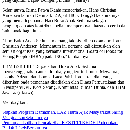
yang dijuluki Bapak Dongeng Dunia,” jelasnya.
Selanjutnya, Risna Fatwa Kania menceritakan, Hans Christian
Andersen lahir di Denmark, 2 April 1805. Tanggal kelahirannya
yang menjadi penanda Hari Buku Anak Sedunia sebagai
penghargaan atas kontribusi beliau memperkaya khazanah cerita dan
buku anak bagi dunia.
“Hari Buku Anak Sedunia memang tak bisa dilepaskan dari Hans
Christian Andersen. Momentum ini pertama kali dicetuskan oleh
sebuah organisasi yang bernama International Board of Books for
Young People (IBBY) pada 1966,” tambahnya.
TBM BSB LIBELS pada hari Buku Anak Sedunia
menyelenggarakan aneka lomba, yang terdiri Lomba Mewarnai,
Lomba Adzan, dan Lomba Baca Puisi. Hadiah-hadiah yang
diberikan pada pemenang disediakan oleh Dinas Perpustakaan dan
Kearsipan/DPK Kota Serang, Komunitas Rumah Dunia, dan TBM
Jawara. (rfk/awi)
Membagikan:
Siapkan Program Ramadhan, LAZ Harfa Ajak Masyarakat Saling
Menguatkan
Sebelumnya
Penutupan Latihan Pencak Silat KESTI TTKKDH Padepokan
Badak Libels
Berikutnya