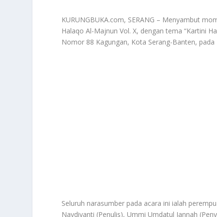
KURUNGBUKA.com, SERANG – Menyambut momen Ha
Halaqo Al-Majnun Vol. X, dengan tema “Kartini H
Nomor 88 Kagungan, Kota Serang-Banten, pada R
Seluruh narasumber pada acara ini ialah perempu
Naydiyanti (Penulis), Ummi Umdatul Jannah (Penyi