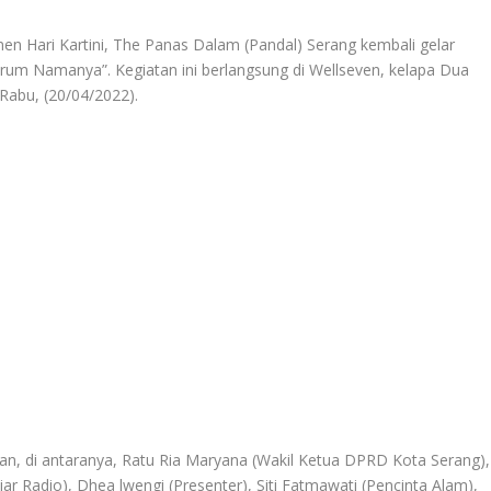
ri Kartini, The Panas Dalam (Pandal) Serang kembali gelar
arum Namanya”. Kegiatan ini berlangsung di Wellseven, kelapa Dua
abu, (20/04/2022).
an, di antaranya, Ratu Ria Maryana (Wakil Ketua DPRD Kota Serang),
ar Radio), Dhea lwengi (Presenter), Siti Fatmawati (Pencinta Alam),