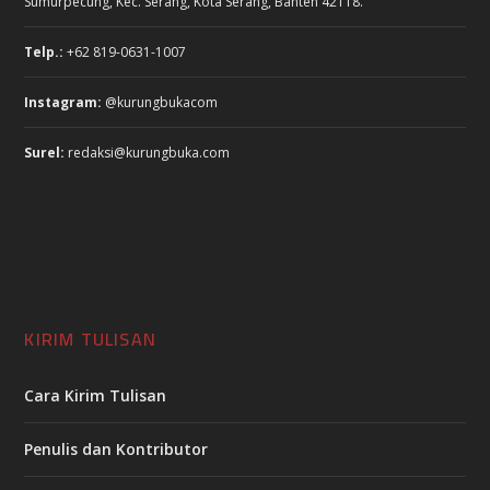
Sumurpecung, Kec. Serang, Kota Serang, Banten 42118.
Telp.:
+62 819-0631-1007
Instagram:
@kurungbukacom
Surel:
redaksi@kurungbuka.com
KIRIM TULISAN
Cara Kirim Tulisan
Penulis dan Kontributor