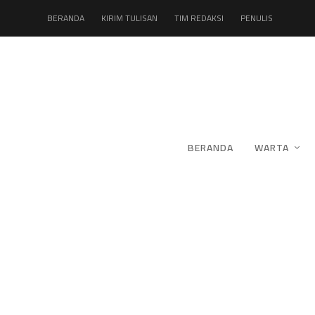
BERANDA
KIRIM TULISAN
TIM REDAKSI
PENULIS
BERANDA
WARTA