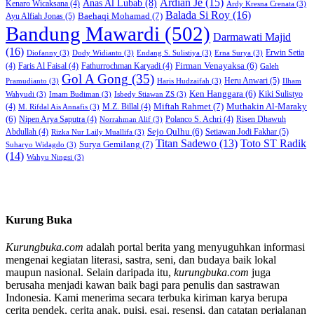
Ardian Je
(15)
Anas Al Lubab
(8)
Kenaro Wicaksana
(4)
Ardy Kresna Crenata
(3)
Balada Si Roy
(16)
Baehaqi Mohamad
(7)
Ayu Alfiah Jonas
(5)
Bandung Mawardi
(502)
Darmawati Majid
(16)
Erwin Setia
Diofanny
(3)
Dody Widianto
(3)
Endang S. Sulistiya
(3)
Erna Surya
(3)
Firman Venayaksa
(6)
(4)
Faris Al Faisal
(4)
Fathurrochman Karyadi
(4)
Galeh
Gol A Gong
(35)
Heru Anwari
(5)
Pramudianto
(3)
Haris Hudzaifah
(3)
Ilham
Ken Hanggara
(6)
Kiki Sulistyo
Wahyudi
(3)
Imam Budiman
(3)
Isbedy Stiawan ZS
(3)
Miftah Rahmet
(7)
Muthakin Al-Maraky
(4)
M.Z. Billal
(4)
M. Rifdal Ais Annafis
(3)
(6)
Nipen Arya Saputra
(4)
Polanco S. Achri
(4)
Risen Dhawuh
Norrahman Alif
(3)
Sejo Qulhu
(6)
Setiawan Jodi Fakhar
(5)
Abdullah
(4)
Rizka Nur Laily Muallifa
(3)
Titan Sadewo
(13)
Toto ST Radik
Surya Gemilang
(7)
Suharyo Widagdo
(3)
(14)
Wahyu Ningsi
(3)
Kurung Buka
Kurungbuka.com
adalah portal berita yang menyuguhkan informasi
mengenai kegiatan literasi, sastra, seni, dan budaya baik lokal
maupun nasional. Selain daripada itu,
kurungbuka.com
juga
berusaha menjadi kawan baik bagi para penulis dan sastrawan
Indonesia. Kami menerima secara terbuka kiriman karya berupa
cerita pendek, cerita anak, puisi, esai, resensi, dan catatan perjalanan