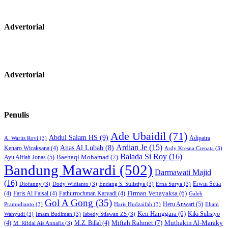
Advertorial
Advertorial
Penulis
Ade Ubaidil
(71)
Abdul Salam HS
(9)
Adipatra
A. Warits Rovi
(3)
Ardian Je
(15)
Anas Al Lubab
(8)
Kenaro Wicaksana
(4)
Ardy Kresna Crenata
(3)
Balada Si Roy
(16)
Baehaqi Mohamad
(7)
Ayu Alfiah Jonas
(5)
Bandung Mawardi
(502)
Darmawati Majid
(16)
Erwin Setia
Diofanny
(3)
Dody Widianto
(3)
Endang S. Sulistiya
(3)
Erna Surya
(3)
Firman Venayaksa
(6)
(4)
Faris Al Faisal
(4)
Fathurrochman Karyadi
(4)
Galeh
Gol A Gong
(35)
Heru Anwari
(5)
Pramudianto
(3)
Haris Hudzaifah
(3)
Ilham
Ken Hanggara
(6)
Kiki Sulistyo
Wahyudi
(3)
Imam Budiman
(3)
Isbedy Stiawan ZS
(3)
Miftah Rahmet
(7)
Muthakin Al-Maraky
(4)
M.Z. Billal
(4)
M. Rifdal Ais Annafis
(3)