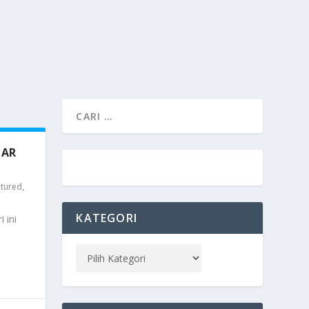
MAR
tured
,
KATEGORI
 ini