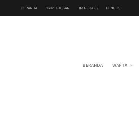
BERANDA
KIRIM TULISAN
TIM REDAKSI
PENULIS
BERANDA
WARTA