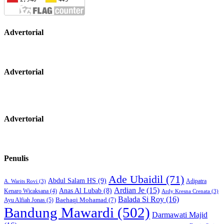
Advertorial
Advertorial
Advertorial
Penulis
Ade Ubaidil
(71)
Abdul Salam HS
(9)
Adipatra
A. Warits Rovi
(3)
Ardian Je
(15)
Anas Al Lubab
(8)
Kenaro Wicaksana
(4)
Ardy Kresna Crenata
(3)
Balada Si Roy
(16)
Baehaqi Mohamad
(7)
Ayu Alfiah Jonas
(5)
Bandung Mawardi
(502)
Darmawati Majid