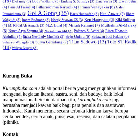
(16)
Erwin Setia
Diofanny
(3)
Dody Widianto
(3)
Endang S. Sulistiya
(3)
Erna Surya
(3)
Firman Venayaksa
(6)
(4)
Faris Al Faisal
(4)
Fathurrochman Karyadi
(4)
Galeh
Gol A Gong
(35)
Heru Anwari
(5)
Pramudianto
(3)
Haris Hudzaifah
(3)
Ilham
Ken Hanggara
(6)
Kiki Sulistyo
Wahyudi
(3)
Imam Budiman
(3)
Isbedy Stiawan ZS
(3)
Miftah Rahmet
(7)
Muthakin Al-Maraky
(4)
M.Z. Billal
(4)
M. Rifdal Ais Annafis
(3)
(6)
Nipen Arya Saputra
(4)
Polanco S. Achri
(4)
Risen Dhawuh
Norrahman Alif
(3)
Sejo Qulhu
(6)
Setiawan Jodi Fakhar
(5)
Abdullah
(4)
Rizka Nur Laily Muallifa
(3)
Titan Sadewo
(13)
Toto ST Radik
Surya Gemilang
(7)
Suharyo Widagdo
(3)
(14)
Wahyu Ningsi
(3)
Kurung Buka
Kurungbuka.com
adalah portal berita yang menyuguhkan informasi
mengenai kegiatan literasi, sastra, seni, dan budaya baik lokal
maupun nasional. Selain daripada itu,
kurungbuka.com
juga
berusaha menjadi kawan baik bagi para penulis dan sastrawan
Indonesia. Kami menerima secara terbuka kiriman karya berupa
cerita pendek, cerita anak, puisi, esai, resensi, dan catatan perjalanan
(piknik).
Kontak