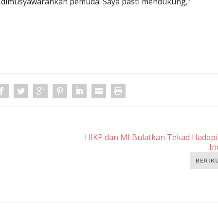
 dimusyawarahkan pemuda. Saya pasti mendukung,”
HIKP dan MI Bulatkan Tekad Hadapi
In
BERIK