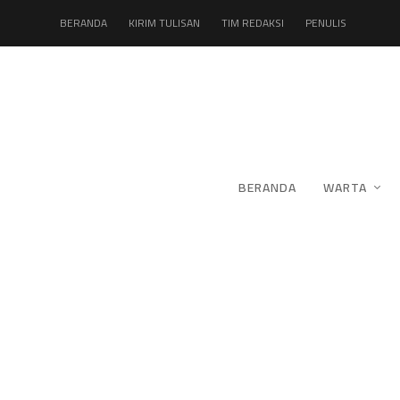
BERANDA
KIRIM TULISAN
TIM REDAKSI
PENULIS
BERANDA
WARTA