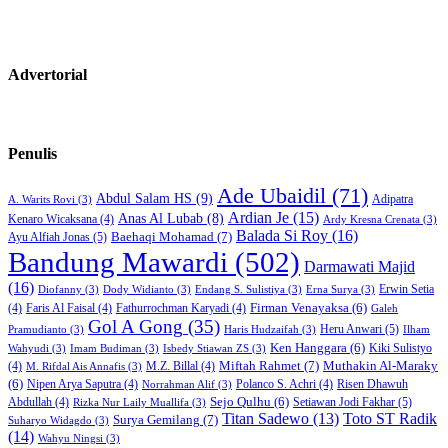
Advertorial
Penulis
Ade Ubaidil
(71)
Abdul Salam HS
(9)
Adipatra
A. Warits Rovi
(3)
Ardian Je
(15)
Anas Al Lubab
(8)
Kenaro Wicaksana
(4)
Ardy Kresna Crenata
(3)
Balada Si Roy
(16)
Baehaqi Mohamad
(7)
Ayu Alfiah Jonas
(5)
Bandung Mawardi
(502)
Darmawati Majid
(16)
Erwin Setia
Diofanny
(3)
Dody Widianto
(3)
Endang S. Sulistiya
(3)
Erna Surya
(3)
Firman Venayaksa
(6)
(4)
Faris Al Faisal
(4)
Fathurrochman Karyadi
(4)
Galeh
Gol A Gong
(35)
Heru Anwari
(5)
Pramudianto
(3)
Haris Hudzaifah
(3)
Ilham
Ken Hanggara
(6)
Kiki Sulistyo
Wahyudi
(3)
Imam Budiman
(3)
Isbedy Stiawan ZS
(3)
Miftah Rahmet
(7)
Muthakin Al-Maraky
(4)
M.Z. Billal
(4)
M. Rifdal Ais Annafis
(3)
(6)
Nipen Arya Saputra
(4)
Polanco S. Achri
(4)
Risen Dhawuh
Norrahman Alif
(3)
Sejo Qulhu
(6)
Setiawan Jodi Fakhar
(5)
Abdullah
(4)
Rizka Nur Laily Muallifa
(3)
Titan Sadewo
(13)
Toto ST Radik
Surya Gemilang
(7)
Suharyo Widagdo
(3)
(14)
Wahyu Ningsi
(3)