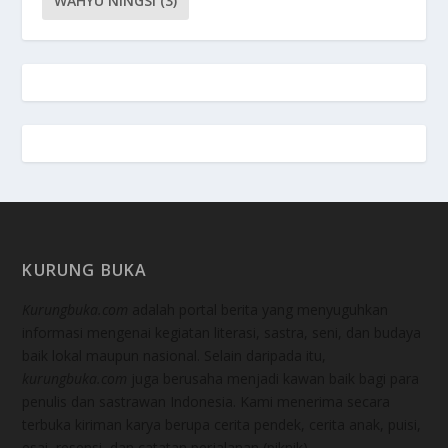
WAHYU NINGSI
(3)
KURUNG BUKA
Kurungbuka.com
adalah portal berita yang menyuguhkan
informasi mengenai kegiatan literasi, sastra, seni, dan budaya
baik lokal maupun nasional. Selain daripada itu,
kurungbuka.com
juga berusaha menjadi kawan baik bagi para
penulis dan sastrawan Indonesia. Kami menerima secara
terbuka kiriman karya berupa cerita pendek, cerita anak, puisi,
esai, resensi, dan catatan perjalanan (piknik).