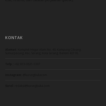
KONTAK
Alamat:
Komplek Hegar Alam No. 40, Kampung Ciloang,
Sumurpecung, Kec. Serang, Kota Serang, Banten 42118.
Telp.:
+62 819-0631-1007
Instagram:
@kurungbukacom
Surel:
redaksi@kurungbuka.com