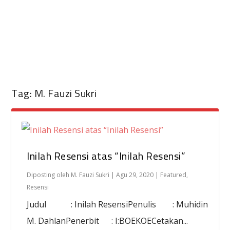
Tag:
M. Fauzi Sukri
Inilah Resensi atas “Inilah Resensi”
Diposting oleh
M. Fauzi Sukri
|
Agu 29, 2020
|
Featured
,
Resensi
Judul : Inilah ResensiPenulis : Muhidin
M. DahlanPenerbit : I:BOEKOECetakan...