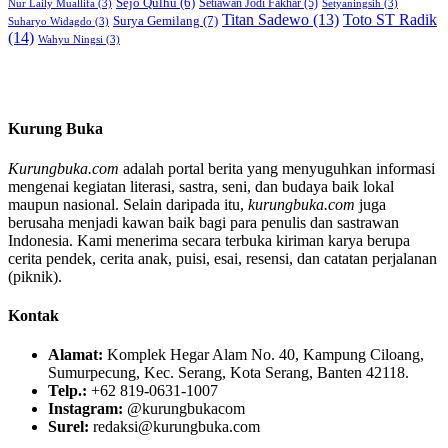
Sejo Qulhu
(6)
Setiawan Jodi Fakhar
(5)
Nur Laily Muallifa
(3)
Setyaningsih
(3)
Titan Sadewo
(13)
Toto ST Radik
Surya Gemilang
(7)
Suharyo Widagdo
(3)
(14)
Wahyu Ningsi
(3)
Kurung Buka
Kurungbuka.com
adalah portal berita yang menyuguhkan informasi
mengenai kegiatan literasi, sastra, seni, dan budaya baik lokal
maupun nasional. Selain daripada itu,
kurungbuka.com
juga
berusaha menjadi kawan baik bagi para penulis dan sastrawan
Indonesia. Kami menerima secara terbuka kiriman karya berupa
cerita pendek, cerita anak, puisi, esai, resensi, dan catatan perjalanan
(piknik).
Kontak
Alamat:
Komplek Hegar Alam No. 40, Kampung Ciloang,
Sumurpecung, Kec. Serang, Kota Serang, Banten 42118.
Telp.:
+62 819-0631-1007
Instagram:
@kurungbukacom
Surel:
redaksi@kurungbuka.com