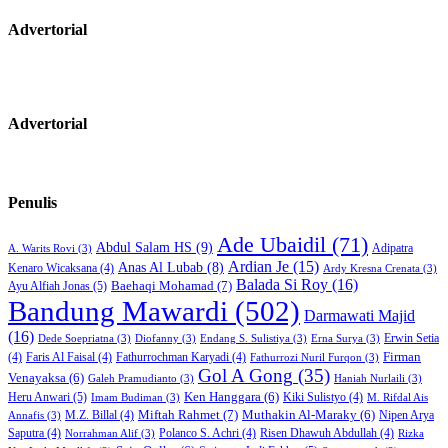
Advertorial
Advertorial
Penulis
Ade Ubaidil
(71)
Abdul Salam HS
(9)
Adipatra
A. Warits Rovi
(3)
Ardian Je
(15)
Anas Al Lubab
(8)
Kenaro Wicaksana
(4)
Ardy Kresna Crenata
(3)
Balada Si Roy
(16)
Baehaqi Mohamad
(7)
Ayu Alfiah Jonas
(5)
Bandung Mawardi
(502)
Darmawati Majid
(16)
Erwin Setia
Dede Soepriatna
(3)
Diofanny
(3)
Endang S. Sulistiya
(3)
Erna Surya
(3)
Firman
(4)
Faris Al Faisal
(4)
Fathurrochman Karyadi
(4)
Fathurrozi Nuril Furqon
(3)
Gol A Gong
(35)
Venayaksa
(6)
Galeh Pramudianto
(3)
Haniah Nurlaili
(3)
Heru Anwari
(5)
Ken Hanggara
(6)
Kiki Sulistyo
(4)
Imam Budiman
(3)
M. Rifdal Ais
Miftah Rahmet
(7)
Muthakin Al-Maraky
(6)
M.Z. Billal
(4)
Nipen Arya
Annafis
(3)
Saputra
(4)
Polanco S. Achri
(4)
Risen Dhawuh Abdullah
(4)
Norrahman Alif
(3)
Rizka