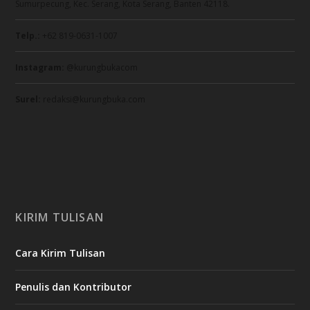
Sumurpecung, Kec. Serang, Kota Serang, Banten 42118.
Telp.:
+62 819-0631-1007
Instagram:
@kurungbukacom
Surel:
redaksi@kurungbuka.com
KIRIM TULISAN
Cara Kirim Tulisan
Penulis dan Kontributor