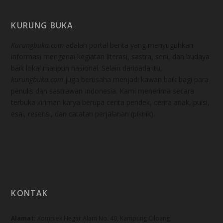
KURUNG BUKA
Kurungbuka.com
adalah portal berita yang menyuguhkan
informasi mengenai kegiatan literasi, sastra, seni, dan budaya
baik lokal maupun nasional. Selain daripada itu,
kurungbuka.com
juga berusaha menjadi kawan baik bagi para
penulis dan sastrawan Indonesia. Kami menerima secara
terbuka kiriman karya berupa cerita pendek, cerita anak, puisi,
esai, resensi, dan catatan perjalanan (piknik).
KONTAK
Alamat:
Komplek Hegar Alam No. 40, Kampung Ciloang,