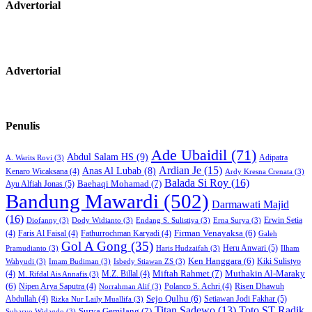
Advertorial
Advertorial
Penulis
Ade Ubaidil
(71)
Abdul Salam HS
(9)
Adipatra
A. Warits Rovi
(3)
Ardian Je
(15)
Anas Al Lubab
(8)
Kenaro Wicaksana
(4)
Ardy Kresna Crenata
(3)
Balada Si Roy
(16)
Baehaqi Mohamad
(7)
Ayu Alfiah Jonas
(5)
Bandung Mawardi
(502)
Darmawati Majid
(16)
Erwin Setia
Diofanny
(3)
Dody Widianto
(3)
Endang S. Sulistiya
(3)
Erna Surya
(3)
Firman Venayaksa
(6)
(4)
Faris Al Faisal
(4)
Fathurrochman Karyadi
(4)
Galeh
Gol A Gong
(35)
Heru Anwari
(5)
Pramudianto
(3)
Haris Hudzaifah
(3)
Ilham
Ken Hanggara
(6)
Kiki Sulistyo
Wahyudi
(3)
Imam Budiman
(3)
Isbedy Stiawan ZS
(3)
Miftah Rahmet
(7)
Muthakin Al-Maraky
(4)
M.Z. Billal
(4)
M. Rifdal Ais Annafis
(3)
(6)
Nipen Arya Saputra
(4)
Polanco S. Achri
(4)
Risen Dhawuh
Norrahman Alif
(3)
Sejo Qulhu
(6)
Setiawan Jodi Fakhar
(5)
Abdullah
(4)
Rizka Nur Laily Muallifa
(3)
Titan Sadewo
(13)
Toto ST Radik
Surya Gemilang
(7)
Suharyo Widagdo
(3)