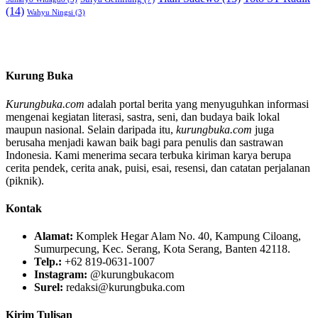
(14)
Wahyu Ningsi
(3)
Kurung Buka
Kurungbuka.com
adalah portal berita yang menyuguhkan informasi
mengenai kegiatan literasi, sastra, seni, dan budaya baik lokal
maupun nasional. Selain daripada itu,
kurungbuka.com
juga
berusaha menjadi kawan baik bagi para penulis dan sastrawan
Indonesia. Kami menerima secara terbuka kiriman karya berupa
cerita pendek, cerita anak, puisi, esai, resensi, dan catatan perjalanan
(piknik).
Kontak
Alamat:
Komplek Hegar Alam No. 40, Kampung Ciloang,
Sumurpecung, Kec. Serang, Kota Serang, Banten 42118.
Telp.:
+62 819-0631-1007
Instagram:
@kurungbukacom
Surel:
redaksi@kurungbuka.com
Kirim Tulisan