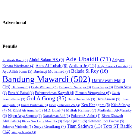
Advertorial
Penulis
Ade Ubaidil
(71)
Abdul Salam HS
(9)
Adipatra
A. Warits Rovi
(3)
Ardian Je
(15)
Anas Al Lubab
(8)
Kenaro Wicaksana
(4)
Ardy Kresna Crenata
(3)
Balada Si Roy
(16)
Baehaqi Mohamad
(7)
Ayu Alfiah Jonas
(5)
Bandung Mawardi
(502)
Darmawati Majid
(16)
Erwin Setia
Diofanny
(3)
Dody Widianto
(3)
Endang S. Sulistiya
(3)
Erna Surya
(3)
Firman Venayaksa
(6)
(4)
Faris Al Faisal
(4)
Fathurrochman Karyadi
(4)
Galeh
Gol A Gong
(35)
Heru Anwari
(5)
Pramudianto
(3)
Haris Hudzaifah
(3)
Ilham
Ken Hanggara
(6)
Kiki Sulistyo
Wahyudi
(3)
Imam Budiman
(3)
Isbedy Stiawan ZS
(3)
Miftah Rahmet
(7)
Muthakin Al-Maraky
(4)
M.Z. Billal
(4)
M. Rifdal Ais Annafis
(3)
(6)
Nipen Arya Saputra
(4)
Polanco S. Achri
(4)
Risen Dhawuh
Norrahman Alif
(3)
Sejo Qulhu
(6)
Setiawan Jodi Fakhar
(5)
Abdullah
(4)
Rizka Nur Laily Muallifa
(3)
Titan Sadewo
(13)
Toto ST Radik
Surya Gemilang
(7)
Suharyo Widagdo
(3)
(14)
Wahyu Ningsi
(3)