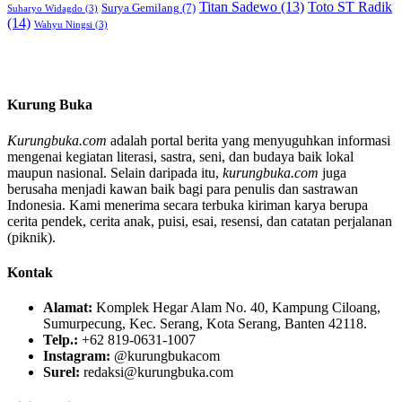
Titan Sadewo
(13)
Toto ST Radik
Surya Gemilang
(7)
Suharyo Widagdo
(3)
(14)
Wahyu Ningsi
(3)
Kurung Buka
Kurungbuka.com
adalah portal berita yang menyuguhkan informasi
mengenai kegiatan literasi, sastra, seni, dan budaya baik lokal
maupun nasional. Selain daripada itu,
kurungbuka.com
juga
berusaha menjadi kawan baik bagi para penulis dan sastrawan
Indonesia. Kami menerima secara terbuka kiriman karya berupa
cerita pendek, cerita anak, puisi, esai, resensi, dan catatan perjalanan
(piknik).
Kontak
Alamat:
Komplek Hegar Alam No. 40, Kampung Ciloang,
Sumurpecung, Kec. Serang, Kota Serang, Banten 42118.
Telp.:
+62 819-0631-1007
Instagram:
@kurungbukacom
Surel:
redaksi@kurungbuka.com