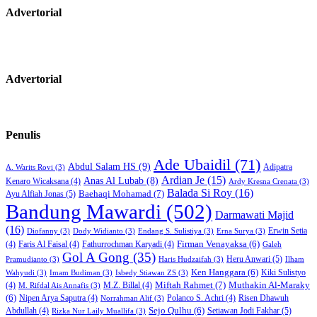
Advertorial
Advertorial
Penulis
Ade Ubaidil
(71)
Abdul Salam HS
(9)
Adipatra
A. Warits Rovi
(3)
Ardian Je
(15)
Anas Al Lubab
(8)
Kenaro Wicaksana
(4)
Ardy Kresna Crenata
(3)
Balada Si Roy
(16)
Baehaqi Mohamad
(7)
Ayu Alfiah Jonas
(5)
Bandung Mawardi
(502)
Darmawati Majid
(16)
Erwin Setia
Diofanny
(3)
Dody Widianto
(3)
Endang S. Sulistiya
(3)
Erna Surya
(3)
Firman Venayaksa
(6)
(4)
Faris Al Faisal
(4)
Fathurrochman Karyadi
(4)
Galeh
Gol A Gong
(35)
Heru Anwari
(5)
Pramudianto
(3)
Haris Hudzaifah
(3)
Ilham
Ken Hanggara
(6)
Kiki Sulistyo
Wahyudi
(3)
Imam Budiman
(3)
Isbedy Stiawan ZS
(3)
Miftah Rahmet
(7)
Muthakin Al-Maraky
(4)
M.Z. Billal
(4)
M. Rifdal Ais Annafis
(3)
(6)
Nipen Arya Saputra
(4)
Polanco S. Achri
(4)
Risen Dhawuh
Norrahman Alif
(3)
Sejo Qulhu
(6)
Setiawan Jodi Fakhar
(5)
Abdullah
(4)
Rizka Nur Laily Muallifa
(3)