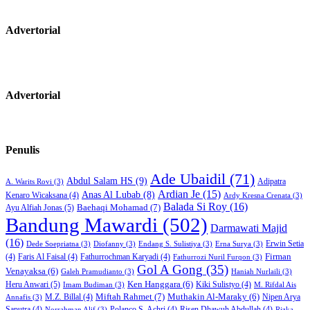
Advertorial
Advertorial
Penulis
Ade Ubaidil
(71)
Abdul Salam HS
(9)
Adipatra
A. Warits Rovi
(3)
Ardian Je
(15)
Anas Al Lubab
(8)
Kenaro Wicaksana
(4)
Ardy Kresna Crenata
(3)
Balada Si Roy
(16)
Baehaqi Mohamad
(7)
Ayu Alfiah Jonas
(5)
Bandung Mawardi
(502)
Darmawati Majid
(16)
Erwin Setia
Dede Soepriatna
(3)
Diofanny
(3)
Endang S. Sulistiya
(3)
Erna Surya
(3)
Firman
(4)
Faris Al Faisal
(4)
Fathurrochman Karyadi
(4)
Fathurrozi Nuril Furqon
(3)
Gol A Gong
(35)
Venayaksa
(6)
Galeh Pramudianto
(3)
Haniah Nurlaili
(3)
Heru Anwari
(5)
Ken Hanggara
(6)
Kiki Sulistyo
(4)
Imam Budiman
(3)
M. Rifdal Ais
Miftah Rahmet
(7)
Muthakin Al-Maraky
(6)
M.Z. Billal
(4)
Nipen Arya
Annafis
(3)
Saputra
(4)
Polanco S. Achri
(4)
Risen Dhawuh Abdullah
(4)
Norrahman Alif
(3)
Rizka