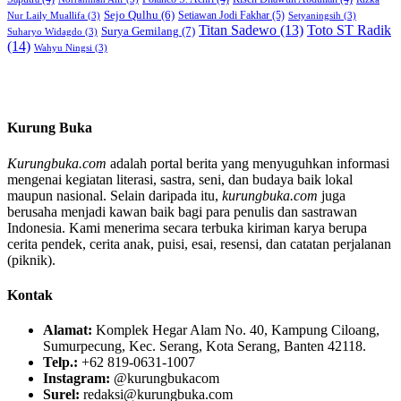
Sejo Qulhu
(6)
Setiawan Jodi Fakhar
(5)
Nur Laily Muallifa
(3)
Setyaningsih
(3)
Titan Sadewo
(13)
Toto ST Radik
Surya Gemilang
(7)
Suharyo Widagdo
(3)
(14)
Wahyu Ningsi
(3)
Kurung Buka
Kurungbuka.com
adalah portal berita yang menyuguhkan informasi
mengenai kegiatan literasi, sastra, seni, dan budaya baik lokal
maupun nasional. Selain daripada itu,
kurungbuka.com
juga
berusaha menjadi kawan baik bagi para penulis dan sastrawan
Indonesia. Kami menerima secara terbuka kiriman karya berupa
cerita pendek, cerita anak, puisi, esai, resensi, dan catatan perjalanan
(piknik).
Kontak
Alamat:
Komplek Hegar Alam No. 40, Kampung Ciloang,
Sumurpecung, Kec. Serang, Kota Serang, Banten 42118.
Telp.:
+62 819-0631-1007
Instagram:
@kurungbukacom
Surel:
redaksi@kurungbuka.com