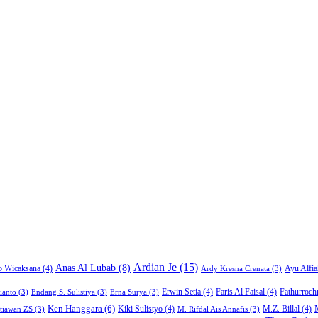
Ardian Je
(15)
Anas Al Lubab
(8)
Ayu Alfia
o Wicaksana
(4)
Ardy Kresna Crenata
(3)
Erwin Setia
(4)
Faris Al Faisal
(4)
Fathurroch
ianto
(3)
Endang S. Sulistiya
(3)
Erna Surya
(3)
Ken Hanggara
(6)
Kiki Sulistyo
(4)
M.Z. Billal
(4)
Stiawan ZS
(3)
M. Rifdal Ais Annafis
(3)