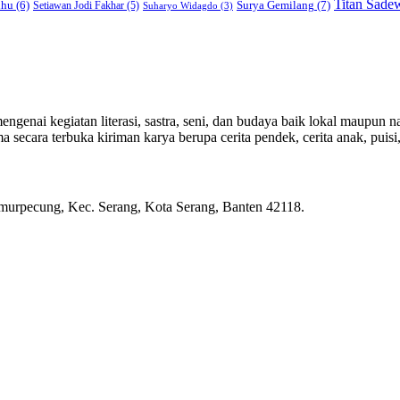
Titan Sade
Surya Gemilang
(7)
lhu
(6)
Setiawan Jodi Fakhar
(5)
Suharyo Widagdo
(3)
genai kegiatan literasi, sastra, seni, dan budaya baik lokal maupun na
ecara terbuka kiriman karya berupa cerita pendek, cerita anak, puisi, e
rpecung, Kec. Serang, Kota Serang, Banten 42118.