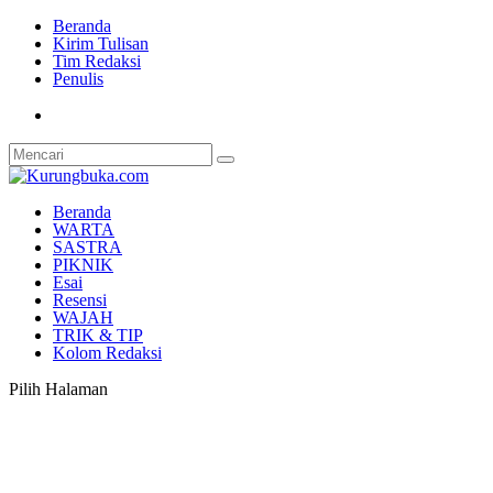
Beranda
Kirim Tulisan
Tim Redaksi
Penulis
Beranda
WARTA
SASTRA
PIKNIK
Esai
Resensi
WAJAH
TRIK & TIP
Kolom Redaksi
Pilih Halaman