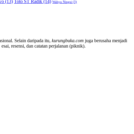
wo
(13)
Toto ST Radik
(14)
Wahyu Ningsi
(3)
sional. Selain daripada itu,
kurungbuka.com
juga berusaha menjadi
sai, resensi, dan catatan perjalanan (piknik).