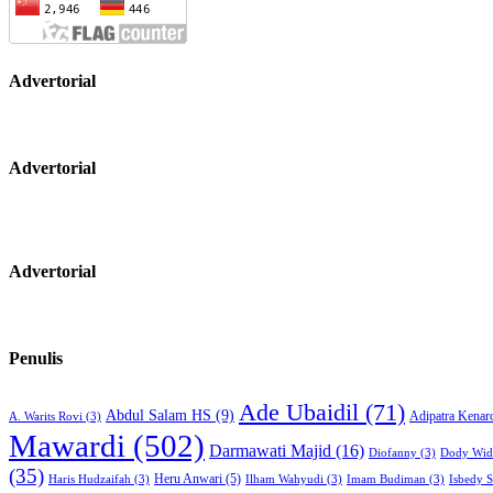
Advertorial
Advertorial
Advertorial
Penulis
Ade Ubaidil
(71)
Abdul Salam HS
(9)
Adipatra Kenar
A. Warits Rovi
(3)
Mawardi
(502)
Darmawati Majid
(16)
Diofanny
(3)
Dody Wid
(35)
Heru Anwari
(5)
Haris Hudzaifah
(3)
Ilham Wahyudi
(3)
Imam Budiman
(3)
Isbedy 