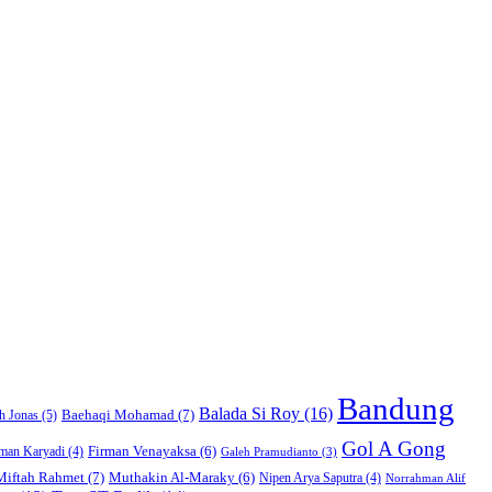
Bandung
Balada Si Roy
(16)
Baehaqi Mohamad
(7)
h Jonas
(5)
Gol A Gong
Firman Venayaksa
(6)
man Karyadi
(4)
Galeh Pramudianto
(3)
Miftah Rahmet
(7)
Muthakin Al-Maraky
(6)
Nipen Arya Saputra
(4)
Norrahman Alif