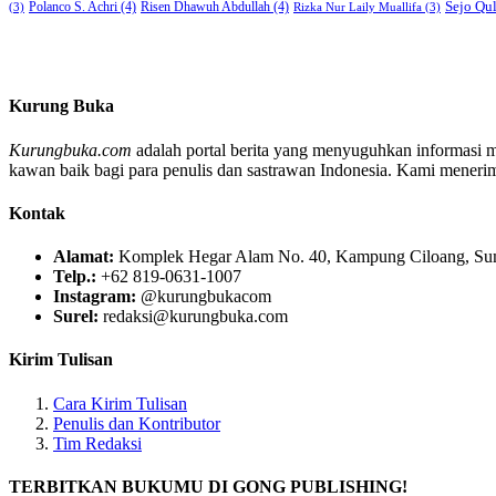
Sejo Qu
Polanco S. Achri
(4)
Risen Dhawuh Abdullah
(4)
(3)
Rizka Nur Laily Muallifa
(3)
Kurung Buka
Kurungbuka.com
adalah portal berita yang menyuguhkan informasi men
kawan baik bagi para penulis dan sastrawan Indonesia. Kami menerima s
Kontak
Alamat:
Komplek Hegar Alam No. 40, Kampung Ciloang, Sumu
Telp.:
+62 819-0631-1007
Instagram:
@kurungbukacom
Surel:
redaksi@kurungbuka.com
Kirim Tulisan
Cara Kirim Tulisan
Penulis dan Kontributor
Tim Redaksi
TERBITKAN BUKUMU DI GONG PUBLISHING!