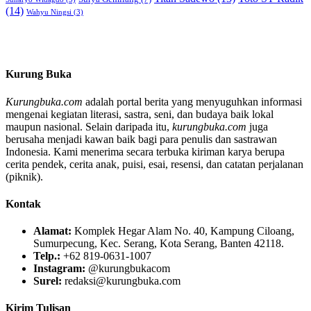
(14)
Wahyu Ningsi
(3)
Kurung Buka
Kurungbuka.com
adalah portal berita yang menyuguhkan informasi
mengenai kegiatan literasi, sastra, seni, dan budaya baik lokal
maupun nasional. Selain daripada itu,
kurungbuka.com
juga
berusaha menjadi kawan baik bagi para penulis dan sastrawan
Indonesia. Kami menerima secara terbuka kiriman karya berupa
cerita pendek, cerita anak, puisi, esai, resensi, dan catatan perjalanan
(piknik).
Kontak
Alamat:
Komplek Hegar Alam No. 40, Kampung Ciloang,
Sumurpecung, Kec. Serang, Kota Serang, Banten 42118.
Telp.:
+62 819-0631-1007
Instagram:
@kurungbukacom
Surel:
redaksi@kurungbuka.com
Kirim Tulisan