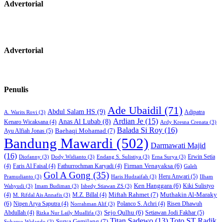
Advertorial
Advertorial
Penulis
Ade Ubaidil
(71)
Abdul Salam HS
(9)
Adipatra
A. Warits Rovi
(3)
Ardian Je
(15)
Anas Al Lubab
(8)
Kenaro Wicaksana
(4)
Ardy Kresna Crenata
(3)
Balada Si Roy
(16)
Baehaqi Mohamad
(7)
Ayu Alfiah Jonas
(5)
Bandung Mawardi
(502)
Darmawati Majid
(16)
Erwin Setia
Diofanny
(3)
Dody Widianto
(3)
Endang S. Sulistiya
(3)
Erna Surya
(3)
Firman Venayaksa
(6)
(4)
Faris Al Faisal
(4)
Fathurrochman Karyadi
(4)
Galeh
Gol A Gong
(35)
Heru Anwari
(5)
Pramudianto
(3)
Haris Hudzaifah
(3)
Ilham
Ken Hanggara
(6)
Kiki Sulistyo
Wahyudi
(3)
Imam Budiman
(3)
Isbedy Stiawan ZS
(3)
Miftah Rahmet
(7)
Muthakin Al-Maraky
(4)
M.Z. Billal
(4)
M. Rifdal Ais Annafis
(3)
(6)
Nipen Arya Saputra
(4)
Polanco S. Achri
(4)
Risen Dhawuh
Norrahman Alif
(3)
Sejo Qulhu
(6)
Setiawan Jodi Fakhar
(5)
Abdullah
(4)
Rizka Nur Laily Muallifa
(3)
Titan Sadewo
(13)
Toto ST Radik
Surya Gemilang
(7)
Suharyo Widagdo
(3)