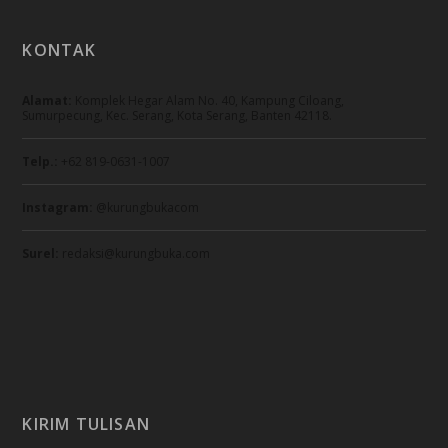
KONTAK
Alamat:
Komplek Hegar Alam No. 40, Kampung Ciloang,
Sumurpecung, Kec. Serang, Kota Serang, Banten 42118.
Telp.:
+62 819-0631-1007
Instagram:
@kurungbukacom
Surel:
redaksi@kurungbuka.com
KIRIM TULISAN