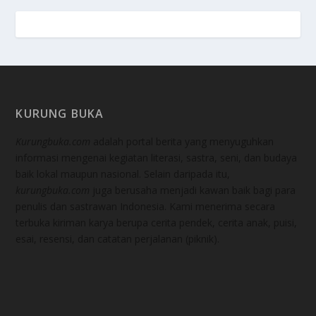
KURUNG BUKA
Kurungbuka.com
adalah portal berita yang menyuguhkan
informasi mengenai kegiatan literasi, sastra, seni, dan budaya
baik lokal maupun nasional. Selain daripada itu,
kurungbuka.com
juga berusaha menjadi kawan baik bagi para
penulis dan sastrawan Indonesia. Kami menerima secara
terbuka kiriman karya berupa cerita pendek, cerita anak, puisi,
esai, resensi, dan catatan perjalanan (piknik).