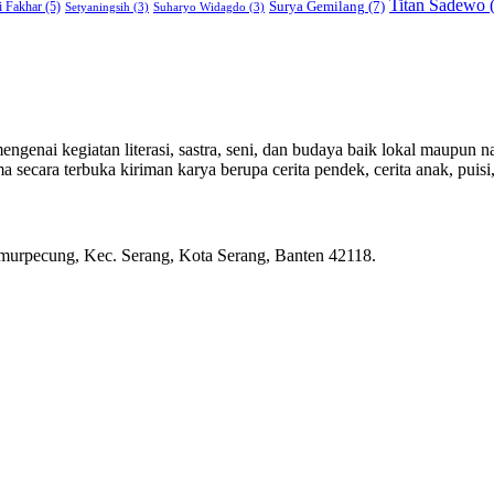
Titan Sadewo
(
Surya Gemilang
(7)
i Fakhar
(5)
Setyaningsih
(3)
Suharyo Widagdo
(3)
genai kegiatan literasi, sastra, seni, dan budaya baik lokal maupun na
ecara terbuka kiriman karya berupa cerita pendek, cerita anak, puisi, e
rpecung, Kec. Serang, Kota Serang, Banten 42118.