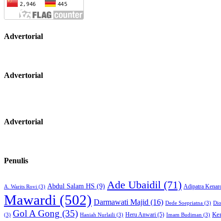
Advertorial
Advertorial
Advertorial
Penulis
Ade Ubaidil
(71)
Abdul Salam HS
(9)
Adipatra Kenar
A. Warits Rovi
(3)
Mawardi
(502)
Darmawati Majid
(16)
Dede Soepriatna
(3)
Di
Gol A Gong
(35)
Heru Anwari
(5)
Ke
(3)
Haniah Nurlaili
(3)
Imam Budiman
(3)