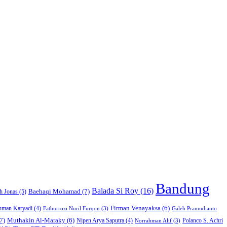
Bandung
Balada Si Roy
(16)
Baehaqi Mohamad
(7)
h Jonas
(5)
Firman Venayaksa
(6)
hman Karyadi
(4)
Fathurrozi Nuril Furqon
(3)
Galeh Pramudianto
7)
Muthakin Al-Maraky
(6)
Nipen Arya Saputra
(4)
Polanco S. Achri
Norrahman Alif
(3)