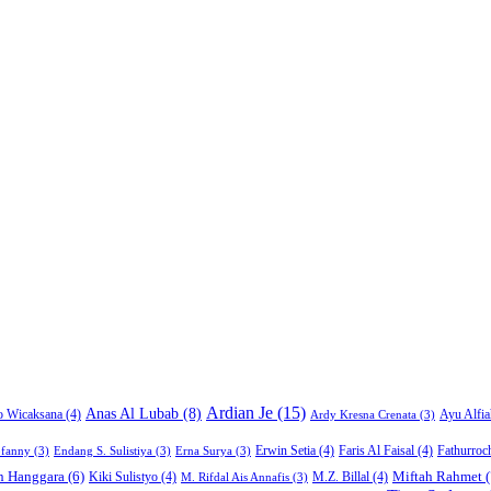
Ardian Je
(15)
Anas Al Lubab
(8)
Ayu Alfia
o Wicaksana
(4)
Ardy Kresna Crenata
(3)
Erwin Setia
(4)
Faris Al Faisal
(4)
Fathurroc
ofanny
(3)
Endang S. Sulistiya
(3)
Erna Surya
(3)
Miftah Rahmet
(
n Hanggara
(6)
Kiki Sulistyo
(4)
M.Z. Billal
(4)
M. Rifdal Ais Annafis
(3)