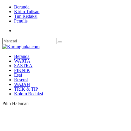
Beranda
Kirim Tulisan
Tim Redaksi
Penulis
Beranda
WARTA
SASTRA
PIKNIK
Esai
Resensi
WAJAH
TRIK & TIP
Kolom Redaksi
Pilih Halaman