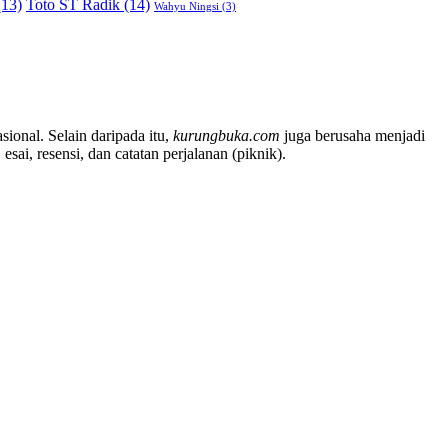
13)
Toto ST Radik
(14)
Wahyu Ningsi
(3)
sional. Selain daripada itu,
kurungbuka.com
juga berusaha menjadi
sai, resensi, dan catatan perjalanan (piknik).