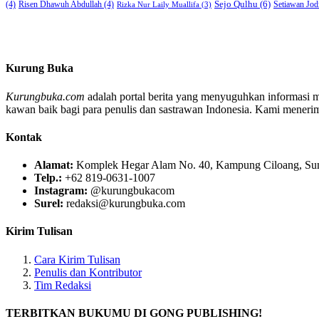
Sejo Qulhu
(6)
Setiawan Jod
(4)
Risen Dhawuh Abdullah
(4)
Rizka Nur Laily Muallifa
(3)
Kurung Buka
Kurungbuka.com
adalah portal berita yang menyuguhkan informasi men
kawan baik bagi para penulis dan sastrawan Indonesia. Kami menerima s
Kontak
Alamat:
Komplek Hegar Alam No. 40, Kampung Ciloang, Sumu
Telp.:
+62 819-0631-1007
Instagram:
@kurungbukacom
Surel:
redaksi@kurungbuka.com
Kirim Tulisan
Cara Kirim Tulisan
Penulis dan Kontributor
Tim Redaksi
TERBITKAN BUKUMU DI GONG PUBLISHING!