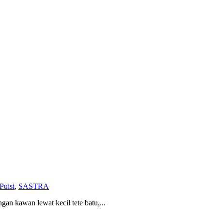
Puisi
,
SASTRA
n kawan lewat kecil tete batu,...