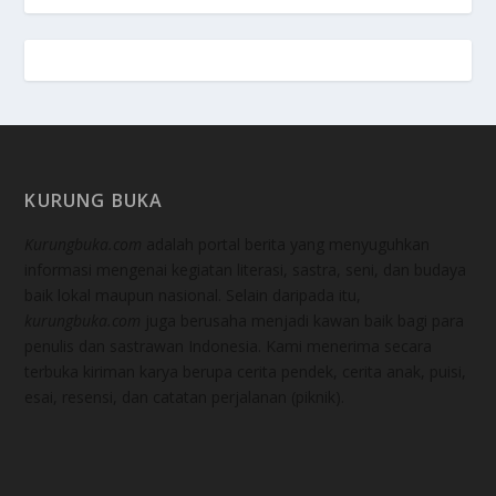
KURUNG BUKA
Kurungbuka.com
adalah portal berita yang menyuguhkan
informasi mengenai kegiatan literasi, sastra, seni, dan budaya
baik lokal maupun nasional. Selain daripada itu,
kurungbuka.com
juga berusaha menjadi kawan baik bagi para
penulis dan sastrawan Indonesia. Kami menerima secara
terbuka kiriman karya berupa cerita pendek, cerita anak, puisi,
esai, resensi, dan catatan perjalanan (piknik).