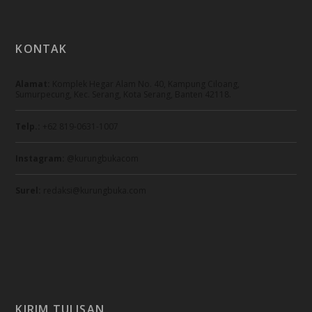
KONTAK
Alamat:
Komplek Hegar Alam No. 40, Kampung Ciloang,
Sumurpecung, Kec. Serang, Kota Serang, Banten 42118.
Telp.:
+62 819-0631-1007
Instagram:
@kurungbukacom
Surel:
redaksi@kurungbuka.com
KIRIM TULISAN