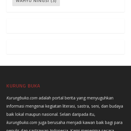
WAHYU NINGSI
(3)
KURUNG BUKA
Kurungbuka.com
adalah portal berita yang menyuguhkan
informasi mengenai kegiatan literasi, sastra, seni, dan budaya
baik lokal maupun nasional. Selain daripada itu,
kurungbuka.com
juga berusaha menjadi kawan baik bagi para
penulis dan sastrawan Indonesia. Kami menerima secara