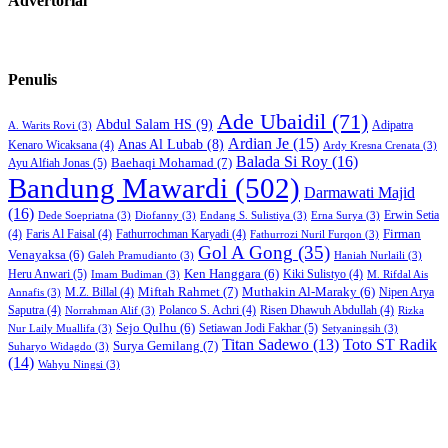
Advertorial
Penulis
Ade Ubaidil
(71)
Abdul Salam HS
(9)
Adipatra
A. Warits Rovi
(3)
Ardian Je
(15)
Anas Al Lubab
(8)
Kenaro Wicaksana
(4)
Ardy Kresna Crenata
(3)
Balada Si Roy
(16)
Baehaqi Mohamad
(7)
Ayu Alfiah Jonas
(5)
Bandung Mawardi
(502)
Darmawati Majid
(16)
Erwin Setia
Dede Soepriatna
(3)
Diofanny
(3)
Endang S. Sulistiya
(3)
Erna Surya
(3)
Firman
(4)
Faris Al Faisal
(4)
Fathurrochman Karyadi
(4)
Fathurrozi Nuril Furqon
(3)
Gol A Gong
(35)
Venayaksa
(6)
Galeh Pramudianto
(3)
Haniah Nurlaili
(3)
Heru Anwari
(5)
Ken Hanggara
(6)
Kiki Sulistyo
(4)
Imam Budiman
(3)
M. Rifdal Ais
Miftah Rahmet
(7)
Muthakin Al-Maraky
(6)
M.Z. Billal
(4)
Nipen Arya
Annafis
(3)
Saputra
(4)
Polanco S. Achri
(4)
Risen Dhawuh Abdullah
(4)
Norrahman Alif
(3)
Rizka
Sejo Qulhu
(6)
Setiawan Jodi Fakhar
(5)
Nur Laily Muallifa
(3)
Setyaningsih
(3)
Titan Sadewo
(13)
Toto ST Radik
Surya Gemilang
(7)
Suharyo Widagdo
(3)
(14)
Wahyu Ningsi
(3)