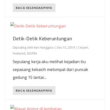
BACA SELENGKAPNYA
Detik-Detik Keberuntungan
Diposting oleh
Ken Hanggara
|
Des 15, 2019
|
Cerpen
,
Featured
,
SASTRA
Sepulang kerja aku melihat kejadian itu:
sepasang kekasih melompat dari puncak
gedung 15 lantai....
BACA SELENGKAPNYA