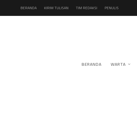
BERANDA
KIRIM TULISAN
TIM REDAKSI
PENULIS
BERANDA
WARTA