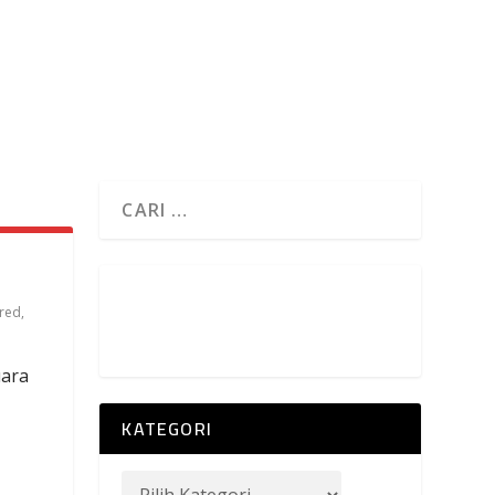
red
,
uara
KATEGORI