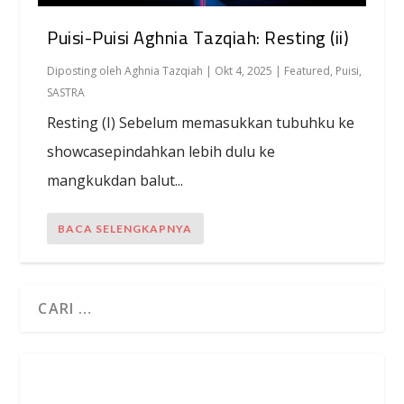
Puisi-Puisi Aghnia Tazqiah: Resting (ii)
Diposting oleh
Aghnia Tazqiah
|
Okt 4, 2025
|
Featured
,
Puisi
,
SASTRA
Resting (I) Sebelum memasukkan tubuhku ke
showcasepindahkan lebih dulu ke
mangkukdan balut...
BACA SELENGKAPNYA