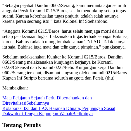
“Sebagai pejabat Dandim 0602/Serang, kami meminta agar seluruh
anggota Persit Koramil 0215/Baros, selalu mendukung setiap tugas
suami. Karena keberhasilan tugas prajurit, adalah salah satunya
karena peran seorang istri,” kata Kolonel Inf Soehardono.
“Anggota Koramil 0215/Baros, harus selalu menjaga moril dalam
setiap pelaksanaan tugas. Laksanakan tugas terbaik sebagai Babinsa,
karena Babinsa adalah ujung tombak satuan TNI AD. Tidak hanya
itu saja, Babinsa juga mata dan telinganya pimpinan,” pungkasnya.
Sebelum melaksanakan Kunker ke Koramil 0215/Baros, Dandim
0602/Serang melaksanakan kunjungan kerjanya ke Koramil
0223/Cikeusal dan Koramil 0222/Petir. Kunjungan kerja Dandim
0602/Serang tersebut, disambut langsung oleh danramil 0215/Baros
Kapten Inf Suripto bersama seluruh anggota dan Persit. (rhu)
Membagikan:
Mata Pelajaran Sejarah Perlu Dipertahankan dan
Direvitalisasi
Sebelumnya
Kolaborasi IZI dan LAZ Harapan Dhuafa, Perjuangan Sosial
Dakwah di Tengah Kepungan Wabah
Berikutnya
Tentang Penulis