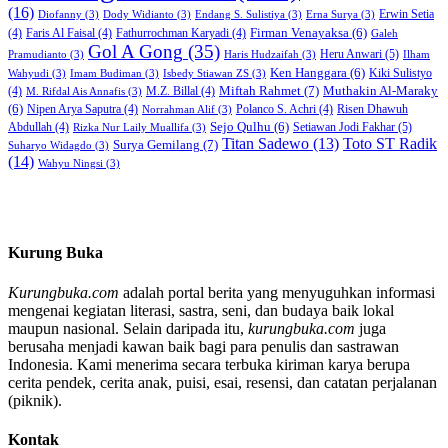
(16)
Erwin Setia
Diofanny
(3)
Dody Widianto
(3)
Endang S. Sulistiya
(3)
Erna Surya
(3)
Firman Venayaksa
(6)
(4)
Faris Al Faisal
(4)
Fathurrochman Karyadi
(4)
Galeh
Gol A Gong
(35)
Heru Anwari
(5)
Pramudianto
(3)
Haris Hudzaifah
(3)
Ilham
Ken Hanggara
(6)
Kiki Sulistyo
Wahyudi
(3)
Imam Budiman
(3)
Isbedy Stiawan ZS
(3)
Miftah Rahmet
(7)
Muthakin Al-Maraky
(4)
M.Z. Billal
(4)
M. Rifdal Ais Annafis
(3)
(6)
Nipen Arya Saputra
(4)
Polanco S. Achri
(4)
Risen Dhawuh
Norrahman Alif
(3)
Sejo Qulhu
(6)
Setiawan Jodi Fakhar
(5)
Abdullah
(4)
Rizka Nur Laily Muallifa
(3)
Titan Sadewo
(13)
Toto ST Radik
Surya Gemilang
(7)
Suharyo Widagdo
(3)
(14)
Wahyu Ningsi
(3)
Kurung Buka
Kurungbuka.com
adalah portal berita yang menyuguhkan informasi
mengenai kegiatan literasi, sastra, seni, dan budaya baik lokal
maupun nasional. Selain daripada itu,
kurungbuka.com
juga
berusaha menjadi kawan baik bagi para penulis dan sastrawan
Indonesia. Kami menerima secara terbuka kiriman karya berupa
cerita pendek, cerita anak, puisi, esai, resensi, dan catatan perjalanan
(piknik).
Kontak