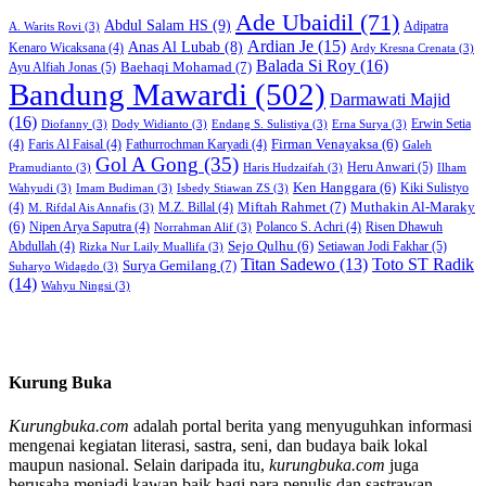
Ade Ubaidil
(71)
Abdul Salam HS
(9)
Adipatra
A. Warits Rovi
(3)
Ardian Je
(15)
Anas Al Lubab
(8)
Kenaro Wicaksana
(4)
Ardy Kresna Crenata
(3)
Balada Si Roy
(16)
Baehaqi Mohamad
(7)
Ayu Alfiah Jonas
(5)
Bandung Mawardi
(502)
Darmawati Majid
(16)
Erwin Setia
Diofanny
(3)
Dody Widianto
(3)
Endang S. Sulistiya
(3)
Erna Surya
(3)
Firman Venayaksa
(6)
(4)
Faris Al Faisal
(4)
Fathurrochman Karyadi
(4)
Galeh
Gol A Gong
(35)
Heru Anwari
(5)
Pramudianto
(3)
Haris Hudzaifah
(3)
Ilham
Ken Hanggara
(6)
Kiki Sulistyo
Wahyudi
(3)
Imam Budiman
(3)
Isbedy Stiawan ZS
(3)
Miftah Rahmet
(7)
Muthakin Al-Maraky
(4)
M.Z. Billal
(4)
M. Rifdal Ais Annafis
(3)
(6)
Nipen Arya Saputra
(4)
Polanco S. Achri
(4)
Risen Dhawuh
Norrahman Alif
(3)
Sejo Qulhu
(6)
Setiawan Jodi Fakhar
(5)
Abdullah
(4)
Rizka Nur Laily Muallifa
(3)
Titan Sadewo
(13)
Toto ST Radik
Surya Gemilang
(7)
Suharyo Widagdo
(3)
(14)
Wahyu Ningsi
(3)
Kurung Buka
Kurungbuka.com
adalah portal berita yang menyuguhkan informasi
mengenai kegiatan literasi, sastra, seni, dan budaya baik lokal
maupun nasional. Selain daripada itu,
kurungbuka.com
juga
berusaha menjadi kawan baik bagi para penulis dan sastrawan