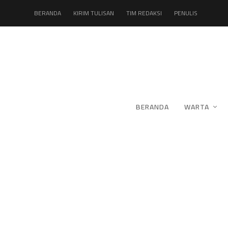
BERANDA
KIRIM TULISAN
TIM REDAKSI
PENULIS
BERANDA
WARTA