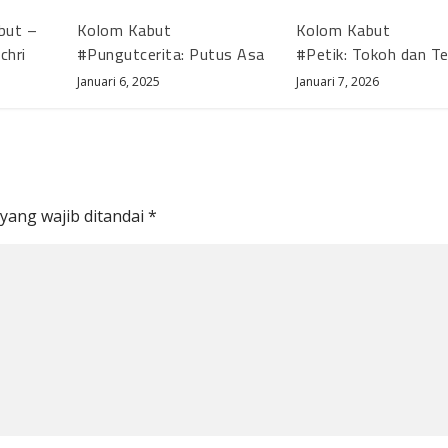
but –
Kolom Kabut
Kolom Kabut
chri
#Pungutcerita: Putus Asa
#Petik: Tokoh dan T
Januari 6, 2025
Januari 7, 2026
yang wajib ditandai
*