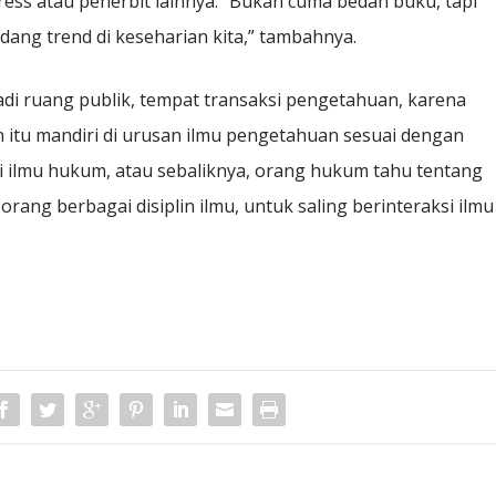
ress atau penerbit lainnya. ”Bukan cuma bedah buku, tapi
edang trend di keseharian kita,” tambahnya.
adi ruang publik, tempat transaksi pengetahuan, karena
en itu mandiri di urusan ilmu pengetahuan sesuai dengan
i ilmu hukum, atau sebaliknya, orang hukum tahu tentang
orang berbagai disiplin ilmu, untuk saling berinteraksi ilmu