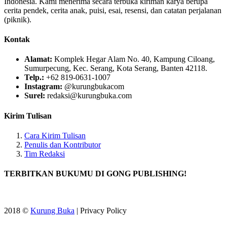
Indonesia. Kami menerima secara terbuka kiriman karya berupa
cerita pendek, cerita anak, puisi, esai, resensi, dan catatan perjalanan
(piknik).
Kontak
Alamat:
Komplek Hegar Alam No. 40, Kampung Ciloang,
Sumurpecung, Kec. Serang, Kota Serang, Banten 42118.
Telp.:
+62 819-0631-1007
Instagram:
@kurungbukacom
Surel:
redaksi@kurungbuka.com
Kirim Tulisan
Cara Kirim Tulisan
Penulis dan Kontributor
Tim Redaksi
TERBITKAN BUKUMU DI GONG PUBLISHING!
2018 ©
Kurung Buka
| Privacy Policy