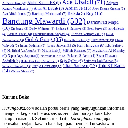
Ade Ubaidil
(71)
Abdul Salam HS
(9)
Adipatra
A. Warits Rovi
(3)
Ardian Je
(15)
Anas Al Lubab
(8)
Kenaro Wicaksana
(4)
Ardy Kresna Crenata
(3)
Balada Si Roy
(16)
Baehaqi Mohamad
(7)
Ayu Alfiah Jonas
(5)
Bandung Mawardi
(502)
Darmawati Majid
(16)
Erwin Setia
Diofanny
(3)
Dody Widianto
(3)
Endang S. Sulistiya
(3)
Erna Surya
(3)
Firman Venayaksa
(6)
(4)
Faris Al Faisal
(4)
Fathurrochman Karyadi
(4)
Galeh
Gol A Gong
(35)
Heru Anwari
(5)
Pramudianto
(3)
Haris Hudzaifah
(3)
Ilham
Ken Hanggara
(6)
Kiki Sulistyo
Wahyudi
(3)
Imam Budiman
(3)
Isbedy Stiawan ZS
(3)
Miftah Rahmet
(7)
Muthakin Al-Maraky
(4)
M.Z. Billal
(4)
M. Rifdal Ais Annafis
(3)
(6)
Nipen Arya Saputra
(4)
Polanco S. Achri
(4)
Risen Dhawuh
Norrahman Alif
(3)
Sejo Qulhu
(6)
Setiawan Jodi Fakhar
(5)
Abdullah
(4)
Rizka Nur Laily Muallifa
(3)
Titan Sadewo
(13)
Toto ST Radik
Surya Gemilang
(7)
Suharyo Widagdo
(3)
(14)
Wahyu Ningsi
(3)
Kurung Buka
Kurungbuka.com
adalah portal berita yang menyuguhkan informasi
mengenai kegiatan literasi, sastra, seni, dan budaya baik lokal
maupun nasional. Selain daripada itu,
kurungbuka.com
juga
berusaha menjadi kawan baik bagi para penulis dan sastrawan