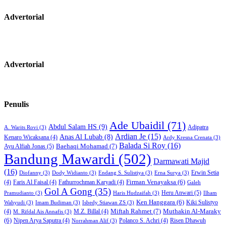
Advertorial
Advertorial
Penulis
Ade Ubaidil
(71)
Abdul Salam HS
(9)
Adipatra
A. Warits Rovi
(3)
Ardian Je
(15)
Anas Al Lubab
(8)
Kenaro Wicaksana
(4)
Ardy Kresna Crenata
(3)
Balada Si Roy
(16)
Baehaqi Mohamad
(7)
Ayu Alfiah Jonas
(5)
Bandung Mawardi
(502)
Darmawati Majid
(16)
Erwin Setia
Diofanny
(3)
Dody Widianto
(3)
Endang S. Sulistiya
(3)
Erna Surya
(3)
Firman Venayaksa
(6)
(4)
Faris Al Faisal
(4)
Fathurrochman Karyadi
(4)
Galeh
Gol A Gong
(35)
Heru Anwari
(5)
Pramudianto
(3)
Haris Hudzaifah
(3)
Ilham
Ken Hanggara
(6)
Kiki Sulistyo
Wahyudi
(3)
Imam Budiman
(3)
Isbedy Stiawan ZS
(3)
Miftah Rahmet
(7)
Muthakin Al-Maraky
(4)
M.Z. Billal
(4)
M. Rifdal Ais Annafis
(3)
(6)
Nipen Arya Saputra
(4)
Polanco S. Achri
(4)
Risen Dhawuh
Norrahman Alif
(3)