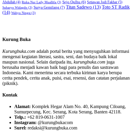
Sejo Qulhu
(6)
Setiawan Jodi Fakhar
(5)
Abdullah
(4)
Rizka Nur Laily Muallifa
(3)
Titan Sadewo
(13)
Toto ST Radik
Surya Gemilang
(7)
Suharyo Widagdo
(3)
(14)
Wahyu Ningsi
(3)
Kurung Buka
Kurungbuka.com
adalah portal berita yang menyuguhkan informasi
mengenai kegiatan literasi, sastra, seni, dan budaya baik lokal
maupun nasional. Selain daripada itu,
kurungbuka.com
juga
berusaha menjadi kawan baik bagi para penulis dan sastrawan
Indonesia. Kami menerima secara terbuka kiriman karya berupa
cerita pendek, cerita anak, puisi, esai, resensi, dan catatan perjalanan
(piknik).
Kontak
Alamat:
Komplek Hegar Alam No. 40, Kampung Ciloang,
Sumurpecung, Kec. Serang, Kota Serang, Banten 42118.
Telp.:
+62 819-0631-1007
Instagram:
@kurungbukacom
Surel:
redaksi@kurungbuka.com