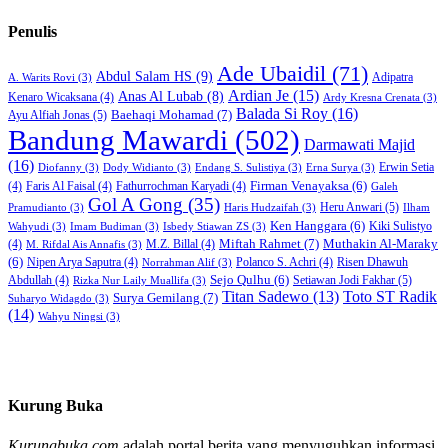
Penulis
Ade Ubaidil
(71)
Abdul Salam HS
(9)
Adipatra
A. Warits Rovi
(3)
Ardian Je
(15)
Anas Al Lubab
(8)
Kenaro Wicaksana
(4)
Ardy Kresna Crenata
(3)
Balada Si Roy
(16)
Baehaqi Mohamad
(7)
Ayu Alfiah Jonas
(5)
Bandung Mawardi
(502)
Darmawati Majid
(16)
Erwin Setia
Diofanny
(3)
Dody Widianto
(3)
Endang S. Sulistiya
(3)
Erna Surya
(3)
Firman Venayaksa
(6)
(4)
Faris Al Faisal
(4)
Fathurrochman Karyadi
(4)
Galeh
Gol A Gong
(35)
Heru Anwari
(5)
Pramudianto
(3)
Haris Hudzaifah
(3)
Ilham
Ken Hanggara
(6)
Kiki Sulistyo
Wahyudi
(3)
Imam Budiman
(3)
Isbedy Stiawan ZS
(3)
Miftah Rahmet
(7)
Muthakin Al-Maraky
(4)
M.Z. Billal
(4)
M. Rifdal Ais Annafis
(3)
(6)
Nipen Arya Saputra
(4)
Polanco S. Achri
(4)
Risen Dhawuh
Norrahman Alif
(3)
Sejo Qulhu
(6)
Setiawan Jodi Fakhar
(5)
Abdullah
(4)
Rizka Nur Laily Muallifa
(3)
Titan Sadewo
(13)
Toto ST Radik
Surya Gemilang
(7)
Suharyo Widagdo
(3)
(14)
Wahyu Ningsi
(3)
Kurung Buka
Kurungbuka.com
adalah portal berita yang menyuguhkan informasi