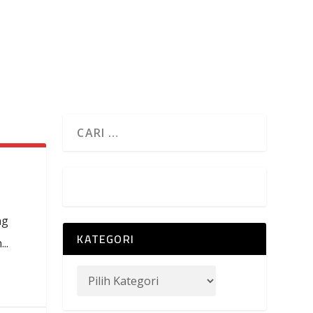
ng
KATEGORI
..