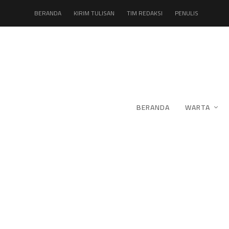
BERANDA
KIRIM TULISAN
TIM REDAKSI
PENULIS
BERANDA
WARTA