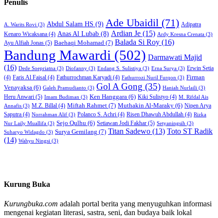
Penulis
Ade Ubaidil
(71)
Abdul Salam HS
(9)
Adipatra
A. Warits Rovi
(3)
Ardian Je
(15)
Anas Al Lubab
(8)
Kenaro Wicaksana
(4)
Ardy Kresna Crenata
(3)
Balada Si Roy
(16)
Baehaqi Mohamad
(7)
Ayu Alfiah Jonas
(5)
Bandung Mawardi
(502)
Darmawati Majid
(16)
Erwin Setia
Dede Soepriatna
(3)
Diofanny
(3)
Endang S. Sulistiya
(3)
Erna Surya
(3)
Firman
(4)
Faris Al Faisal
(4)
Fathurrochman Karyadi
(4)
Fathurrozi Nuril Furqon
(3)
Gol A Gong
(35)
Venayaksa
(6)
Galeh Pramudianto
(3)
Haniah Nurlaili
(3)
Heru Anwari
(5)
Ken Hanggara
(6)
Kiki Sulistyo
(4)
Imam Budiman
(3)
M. Rifdal Ais
Miftah Rahmet
(7)
Muthakin Al-Maraky
(6)
M.Z. Billal
(4)
Nipen Arya
Annafis
(3)
Saputra
(4)
Polanco S. Achri
(4)
Risen Dhawuh Abdullah
(4)
Norrahman Alif
(3)
Rizka
Sejo Qulhu
(6)
Setiawan Jodi Fakhar
(5)
Nur Laily Muallifa
(3)
Setyaningsih
(3)
Titan Sadewo
(13)
Toto ST Radik
Surya Gemilang
(7)
Suharyo Widagdo
(3)
(14)
Wahyu Ningsi
(3)
Kurung Buka
Kurungbuka.com
adalah portal berita yang menyuguhkan informasi
mengenai kegiatan literasi, sastra, seni, dan budaya baik lokal