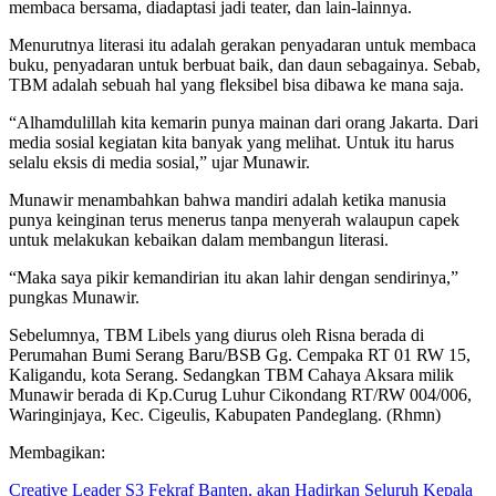
membaca bersama, diadaptasi jadi teater, dan lain-lainnya.
Menurutnya literasi itu adalah gerakan penyadaran untuk membaca
buku, penyadaran untuk berbuat baik, dan daun sebagainya. Sebab,
TBM adalah sebuah hal yang fleksibel bisa dibawa ke mana saja.
“Alhamdulillah kita kemarin punya mainan dari orang Jakarta. Dari
media sosial kegiatan kita banyak yang melihat. Untuk itu harus
selalu eksis di media sosial,” ujar Munawir.
Munawir menambahkan bahwa mandiri adalah ketika manusia
punya keinginan terus menerus tanpa menyerah walaupun capek
untuk melakukan kebaikan dalam membangun literasi.
“Maka saya pikir kemandirian itu akan lahir dengan sendirinya,”
pungkas Munawir.
Sebelumnya, TBM Libels yang diurus oleh Risna berada di
Perumahan Bumi Serang Baru/BSB Gg. Cempaka RT 01 RW 15,
Kaligandu, kota Serang. Sedangkan TBM Cahaya Aksara milik
Munawir berada di Kp.Curug Luhur Cikondang RT/RW 004/006,
Waringinjaya, Kec. Cigeulis, Kabupaten Pandeglang. (Rhmn)
Membagikan:
Creative Leader S3 Fekraf Banten, akan Hadirkan Seluruh Kepala