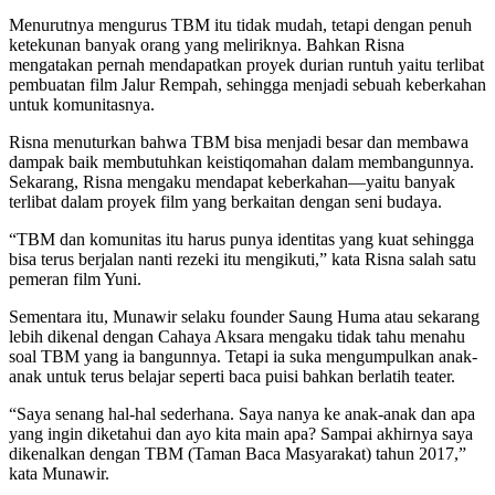
Menurutnya mengurus TBM itu tidak mudah, tetapi dengan penuh
ketekunan banyak orang yang meliriknya. Bahkan Risna
mengatakan pernah mendapatkan proyek durian runtuh yaitu terlibat
pembuatan film Jalur Rempah, sehingga menjadi sebuah keberkahan
untuk komunitasnya.
Risna menuturkan bahwa TBM bisa menjadi besar dan membawa
dampak baik membutuhkan keistiqomahan dalam membangunnya.
Sekarang, Risna mengaku mendapat keberkahan—yaitu banyak
terlibat dalam proyek film yang berkaitan dengan seni budaya.
“TBM dan komunitas itu harus punya identitas yang kuat sehingga
bisa terus berjalan nanti rezeki itu mengikuti,” kata Risna salah satu
pemeran film Yuni.
Sementara itu, Munawir selaku founder Saung Huma atau sekarang
lebih dikenal dengan Cahaya Aksara mengaku tidak tahu menahu
soal TBM yang ia bangunnya. Tetapi ia suka mengumpulkan anak-
anak untuk terus belajar seperti baca puisi bahkan berlatih teater.
“Saya senang hal-hal sederhana. Saya nanya ke anak-anak dan apa
yang ingin diketahui dan ayo kita main apa? Sampai akhirnya saya
dikenalkan dengan TBM (Taman Baca Masyarakat) tahun 2017,”
kata Munawir.