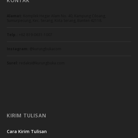
KONTAK
Alamat:
Komplek Hegar Alam No. 40, Kampung Ciloang,
Sumurpecung, Kec. Serang, Kota Serang, Banten 42118.
Telp.:
+62 819-0631-1007
Instagram:
@kurungbukacom
Surel:
redaksi@kurungbuka.com
KIRIM TULISAN
Cara Kirim Tulisan