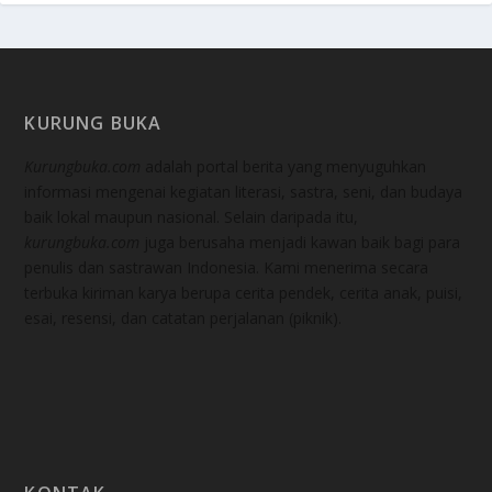
KURUNG BUKA
Kurungbuka.com
adalah portal berita yang menyuguhkan
informasi mengenai kegiatan literasi, sastra, seni, dan budaya
baik lokal maupun nasional. Selain daripada itu,
kurungbuka.com
juga berusaha menjadi kawan baik bagi para
penulis dan sastrawan Indonesia. Kami menerima secara
terbuka kiriman karya berupa cerita pendek, cerita anak, puisi,
esai, resensi, dan catatan perjalanan (piknik).